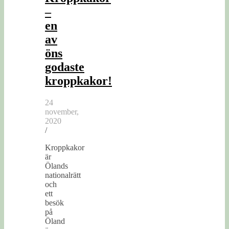
–
en
av
öns
godaste
kroppkakor!
24
november,
2020
/
Kroppkakor
är
Ölands
nationalrätt
och
ett
besök
på
Öland