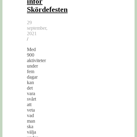
inför
Skördefesten
29
september,
2021
/
Med
900
aktiviteter
under
fem
dagar
kan
det
vara
svårt
att
veta
vad
man
ska
välja