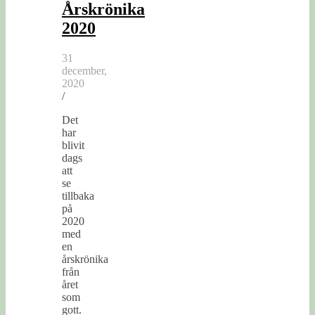
Årskrönika
2020
31
december,
2020
/
Det
har
blivit
dags
att
se
tillbaka
på
2020
med
en
årskrönika
från
året
som
gott.