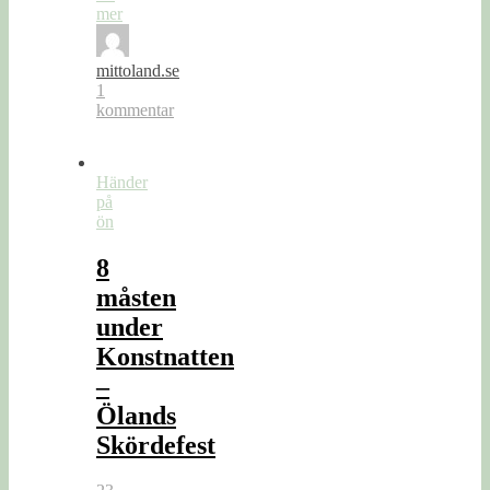
mer
mittoland.se
1
kommentar
Händer
på
ön
8
måsten
under
Konstnatten
–
Ölands
Skördefest