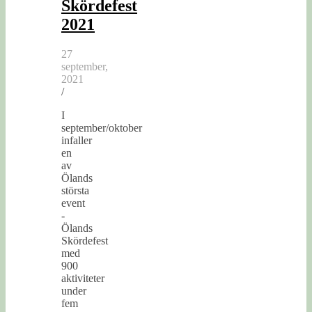
Skördefest
2021
27
september,
2021
/
I
september/oktober
infaller
en
av
Ölands
största
event
-
Ölands
Skördefest
med
900
aktiviteter
under
fem