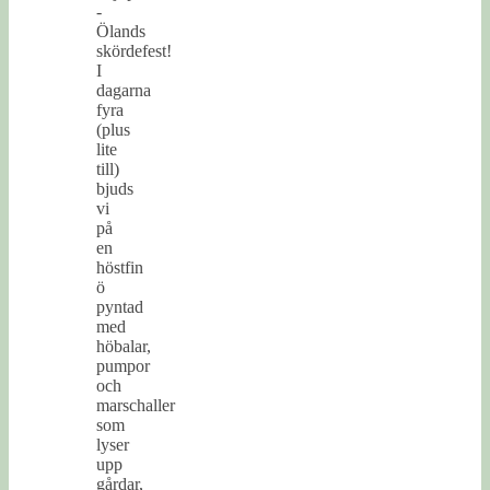
-
Ölands
skördefest!
I
dagarna
fyra
(plus
lite
till)
bjuds
vi
på
en
höstfin
ö
pyntad
med
höbalar,
pumpor
och
marschaller
som
lyser
upp
gårdar,