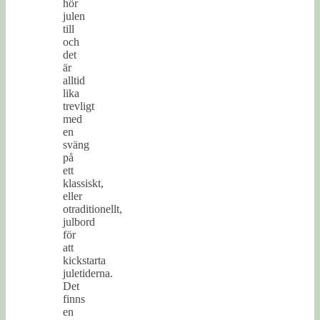
hör
julen
till
och
det
är
alltid
lika
trevligt
med
en
sväng
på
ett
klassiskt,
eller
otraditionellt,
julbord
för
att
kickstarta
juletiderna.
Det
finns
en