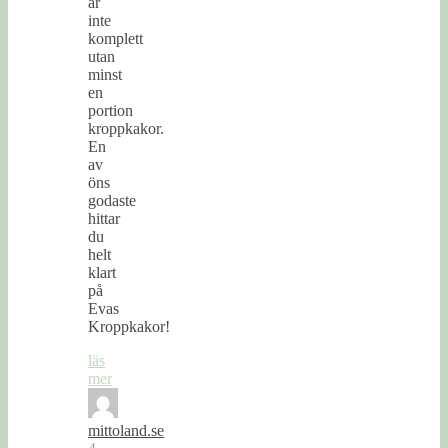
är
inte
komplett
utan
minst
en
portion
kroppkakor.
En
av
öns
godaste
hittar
du
helt
klart
på
Evas
Kroppkakor!
läs
mer
mittoland.se