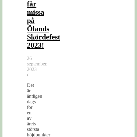
får
missa
på
Ölands
Skördefest
2023!
26
september,
2023
/
Det
är
äntligen
dags
för
en
av
årets
största
höjdpunkter