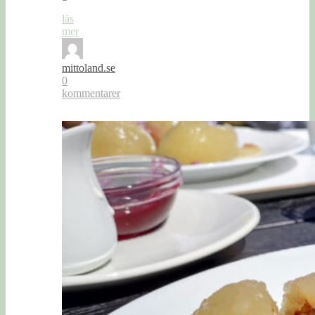
läs
mer
mittoland.se
0
kommentarer