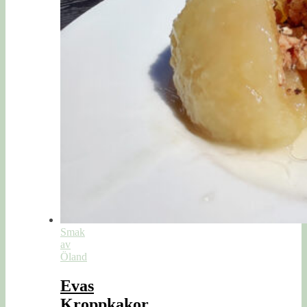
Smak
av
Öland
Evas
Kroppkakor