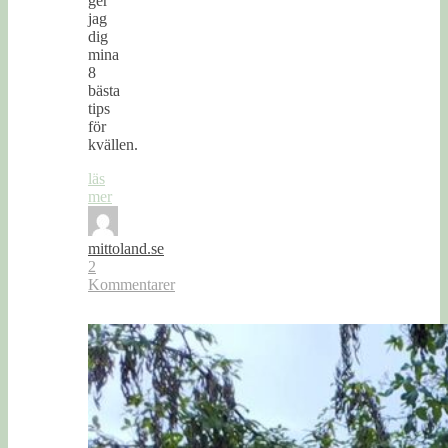
ger
jag
dig
mina
8
bästa
tips
för
kvällen.
läs
mer
mittoland.se
2
Kommentarer