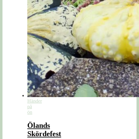
Händer
på
ön
Ölands
Skördefest