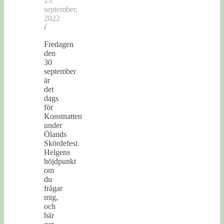
23
september,
2022
/
Fredagen
den
30
september
är
det
dags
för
Konstnatten
under
Ölands
Skördefest.
Helgens
höjdpunkt
om
du
frågar
mig,
och
här