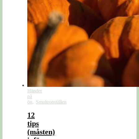
Händer
på
ön
,
Smultronställen
12
tips
(måsten)