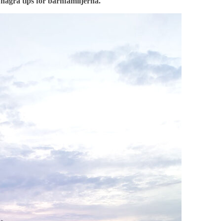
några tips för barnfamiljerna.