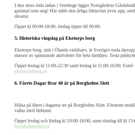
I den stora röda ladan i Ventlinge ligger Norrgårdens Gårdsbutik
gammal som ung! Här ställs den årliga löktavlan även upp, med n
råvaror.
Öppet kl 09:00-18:00, fredag öppet till 00:00.
5. Historiska vingslag på Eketorps borg
Eketorps borg, mitt i Ölands världsarv, är Sveriges enda återu
massor av spännande aktiviteter för hela familjen. Testa pilsky
Öppet fredag kl 11:00-22:30 samt lördag kl 11:00-16:00. Entré 
eketorpsborg.se
6. Fårets Dagar firar 40 år på Borgholms Slott
Hälsa på fåren i dagarna tre på Borgholms Slott. Förutom utställar
vallas med fårhund.
Öppet fredag och lördag kl 10:00-18:00, samt söndag till kl 15:
borgholmsslott.se