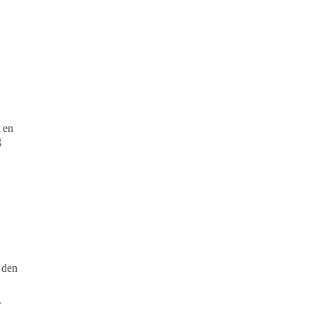
 en
g
 den
r