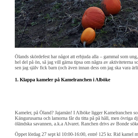
Ölands skördefest har något att erbjuda alla – gammal som ung,
hel del på ön, så jag vill gärna tipsa om några av aktiviteterna so
sen jag själv fick barn (och även innan dess om jag ska vara ärli
1. Klappa kameler på Kamelranchen i Alböke
Kameler, på Öland? Jajamän! I Alböke ligger Kamelranchen som,
Kängurusarna och lamorna får du titta på på håll, men övriga dj
öländska savannen, a.k.a Alvaret. Ranchen drivs av Bonde söke
Öppet lördag 27 sept kl 10:00-16:00, entré 125 kr. Rid kamel m