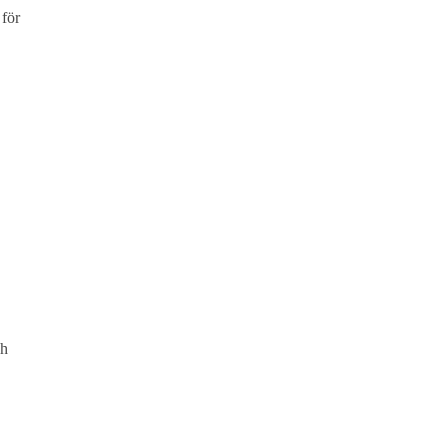
 för
ch