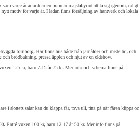
 som varje år anordnar en populär majslabyrint att ta sig igenom, roligt
ytt motiv för varje år. I ladan finns försäljning av hantverk och lokala
ppbyggda fornborg. Här finns hus både från järnålder och medeltid, och
tte och brödbakning, pressa äpplen och njut av en eldshow.
vuxen 125 kr, barn 7-15 år 75 kr. Mer info och schema finns på
e i slottets salar kan du klappa får, tova ull, titta på när fåren klipps o
00. Entré vuxen 100 kr, barn 12-17 år 50 kr. Mer info finns på