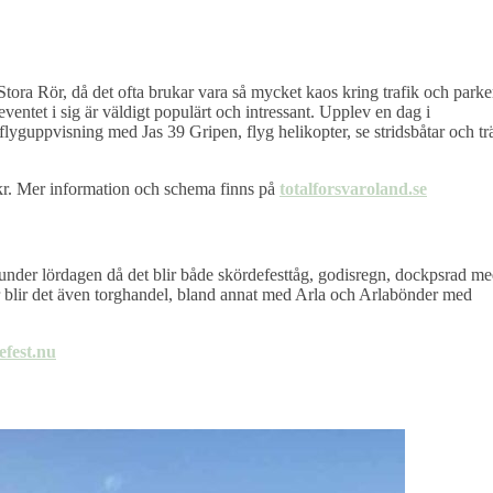
tora Rör, då det ofta brukar vara så mycket kaos kring trafik och parke
 eventet i sig är väldigt populärt och intressant. Upplev en dag i
lyguppvisning med Jas 39 Gripen, flyg helikopter, se stridsbåtar och tr
 kr. Mer information och schema finns på
totalforsvaroland.se
under lördagen då det blir både skördefesttåg, godisregn, dockpsrad m
är blir det även torghandel, bland annat med Arla och Arlabönder med
efest.nu