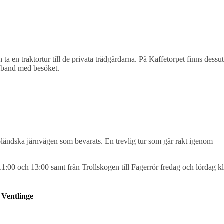
a en traktortur till de privata trädgårdarna. På Kaffetorpet finns dess
amband med besöket.
 öländska järnvägen som bevarats. En trevlig tur som går rakt igenom
11:00 och 13:00 samt från Trollskogen till Fagerrör fredag och lördag kl
 Ventlinge