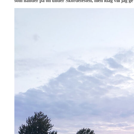
som händer på ön under Skördefesten, men idag vill jag ge 