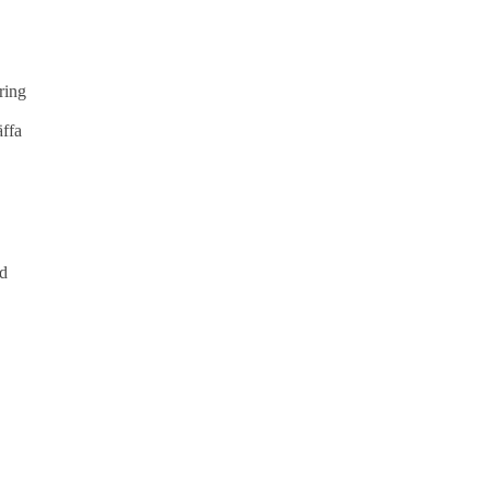
ring
äffa
ed