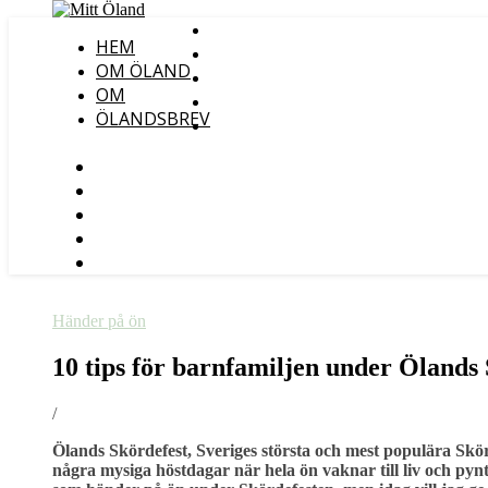
HEM
OM ÖLAND
OM
ÖLANDSBREV
Händer på ön
10 tips för barnfamiljen under Ölands
/
Ölands Skördefest, Sveriges största och mest populära Skö
några mysiga höstdagar när hela ön vaknar till liv och py