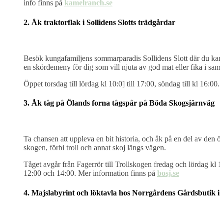
info finns på
kamelranch.se
2. Åk traktorflak i Sollidens Slotts trädgårdar
Besök kungafamiljens sommarparadis Sollidens Slott där du kan t
en skördemeny för dig som vill njuta av god mat eller fika i s
Öppet torsdag till lördag kl 10:0] till 17:00, söndag till kl 16:00.
3. Åk tåg på Ölands forna tågspår på Böda Skogsjärnväg
Ta chansen att uppleva en bit historia, och åk på en del av den
skogen, förbi troll och annat skoj längs vägen.
Tåget avgår från Fagerrör till Trollskogen fredag och lördag kl 
12:00 och 14:00. Mer information finns på
bosj.se
4. Majslabyrint och löktavla hos Norrgårdens Gårdsbutik i