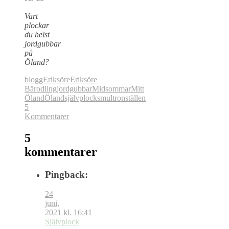
Vart
plockar
du helst
jordgubbar
på
Öland?
blogg
Eriksöre
Eriksöre
Bärodling
jordgubbar
Midsommar
Mitt
Öland
Öland
självplock
smultronställen
5
Kommentarer
5
kommentarer
Pingback:
24
juni,
2021 kl. 16:41
Självplock