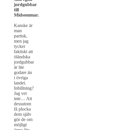
jordgubbar
till
Midsommar.
Kanske är
man
partisk,
men jag
tycker
faktiskt att
öländska
jordgubbar
är lite
godare än
i övriga
landet.
Inbillning?
Jag vet
inte… Att
dessutom
få plocka
dem själv
gör de om
möjligt
ännu lite