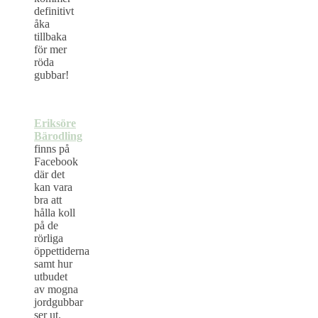
definitivt
åka
tillbaka
för mer
röda
gubbar!
Eriksöre
Bärodling
finns på
Facebook
där det
kan vara
bra att
hålla koll
på de
rörliga
öppettiderna
samt hur
utbudet
av mogna
jordgubbar
ser ut.