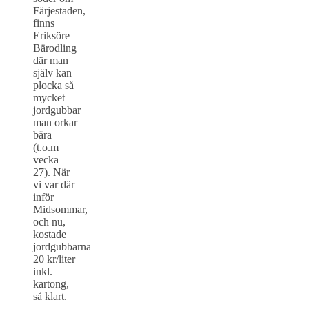
Färjestaden,
finns
Eriksöre
Bärodling
där man
själv kan
plocka så
mycket
jordgubbar
man orkar
bära
(t.o.m
vecka
27). När
vi var där
inför
Midsommar,
och nu,
kostade
jordgubbarna
20 kr/liter
inkl.
kartong,
så klart.