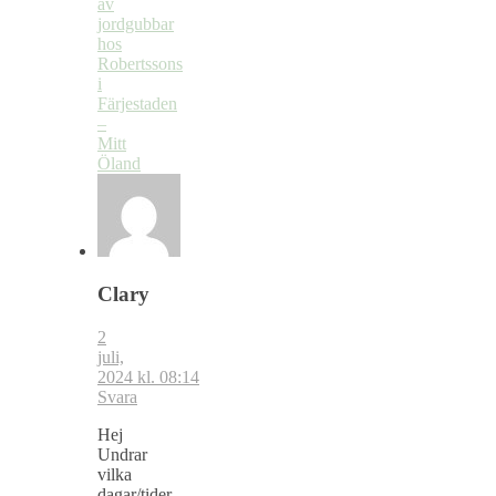
av
jordgubbar
hos
Robertssons
i
Färjestaden
–
Mitt
Öland
Clary
2
juli,
2024 kl. 08:14
Svara
Hej
Undrar
vilka
dagar/tider