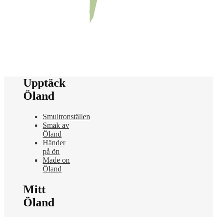
Upptäck
Öland
Smultronställen
Smak av
Öland
Händer
på ön
Made on
Öland
Mitt
Öland