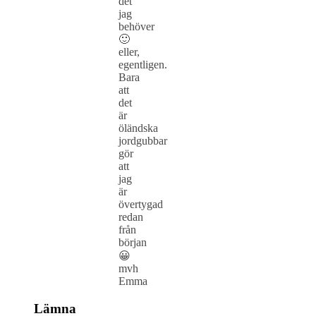
det
jag
behöver
🙂
eller,
egentligen.
Bara
att
det
är
öländska
jordgubbar
gör
att
jag
är
övertygad
redan
från
början
😀
mvh
Emma
Lämna