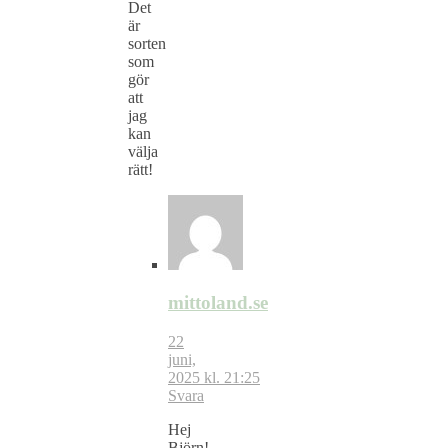
Det
är
sorten
som
gör
att
jag
kan
välja
rätt!
mittoland.se
22
juni,
2025 kl. 21:25
Svara
Hej
Björn!