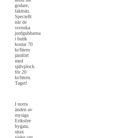
godare,
faktiskt.
Speciellt
när de
svenska
jordgubbarna
i butik
kostar 70
kr/litern
jämfört
med
självplock
för 20
kr/litern.
Taget!
I norra
änden av
mysiga
Eriksöre
bygata,
strax
söder om