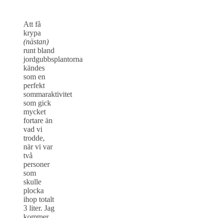
Att få
krypa
(nästan)
runt bland
jordgubbsplantorna
kändes
som en
perfekt
sommaraktivitet
som gick
mycket
fortare än
vad vi
trodde,
när vi var
två
personer
som
skulle
plocka
ihop totalt
3 liter. Jag
kommer