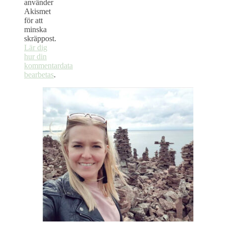
använder
Akismet
för att
minska
skräppost.
Lär dig
hur din
kommentardata
bearbetas
.