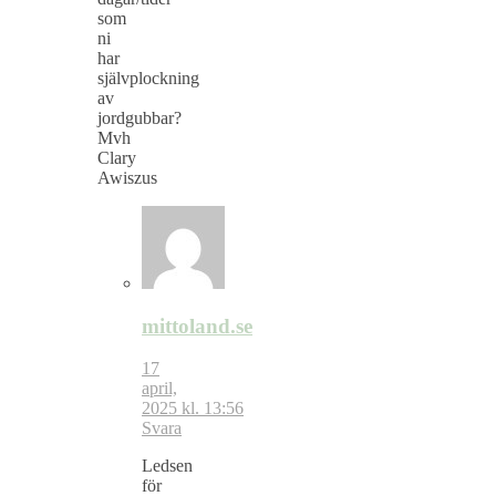
som
ni
har
självplockning
av
jordgubbar?
Mvh
Clary
Awiszus
mittoland.se
17
april,
2025 kl. 13:56
Svara
Ledsen
för