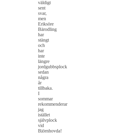
väldigt
sent
svar,
men
Eriksöre
Bärodling
har
stängt
och
har
inte
längre
jordgubbsplock
sedan
några
år
tillbaka.
I
sommar
rekommenderar
jag
istället
självplock
vid
Björnhovda!