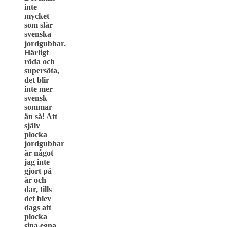
inte
mycket
som slår
svenska
jordgubbar.
Härligt
röda och
supersöta,
det blir
inte mer
svensk
sommar
än så! Att
själv
plocka
jordgubbar
är något
jag inte
gjort på
år och
dar, tills
det blev
dags att
plocka
sina egna