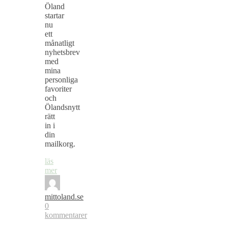
Öland
startar
nu
ett
månatligt
nyhetsbrev
med
mina
personliga
favoriter
och
Ölandsnytt
rätt
in i
din
mailkorg.
läs
mer
mittoland.se
0
kommentarer