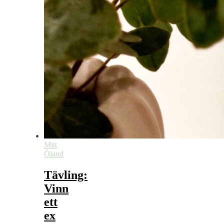
Mitt
Öland
Tävling:
Vinn
ett
ex