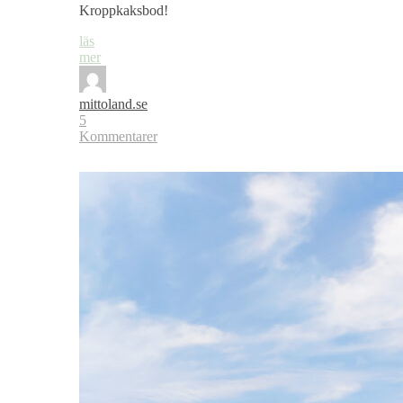
Kroppkaksbod!
läs
mer
mittoland.se
5
Kommentarer