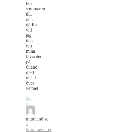
hör
sommaren
till,
och
därför
vill
jag
tipsa
om
mina
favoriter
på
Öland
med
utsikt
över
vattnet.
läs
mer
mittoland.se
2
Kommentarer