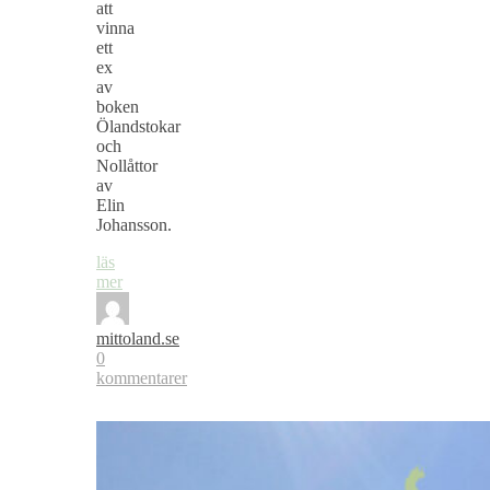
att
vinna
ett
ex
av
boken
Ölandstokar
och
Nollåttor
av
Elin
Johansson.
läs
mer
mittoland.se
0
kommentarer