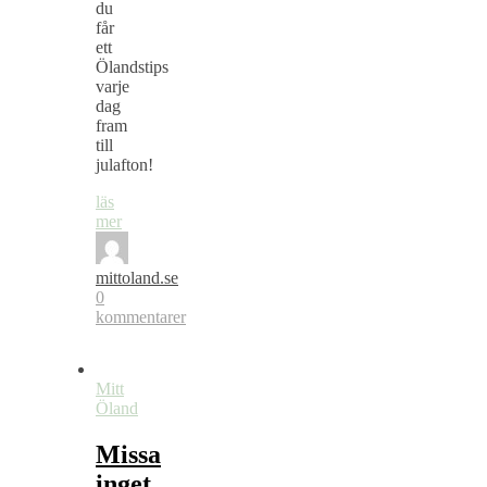
du
får
ett
Ölandstips
varje
dag
fram
till
julafton!
läs
mer
mittoland.se
0
kommentarer
Mitt
Öland
Missa
inget