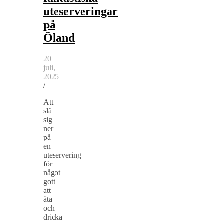
uteserveringar
på
Öland
20
juli,
2025
/
Att
slå
sig
ner
på
en
uteservering
för
något
gott
att
äta
och
dricka