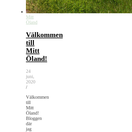
Mitt
Öland
Välkommen
till
Mitt
Öland!
24
juni,
2020
/
Välkommen
till
Mitt
Öland!
Bloggen
där
jag