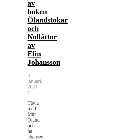
av
boken
Ölandstokar
och
Nollåttor
av
Elin
Johansson
3
januari,
2021
/
Tävla
med
Mitt
Öland
och
ha
chansen