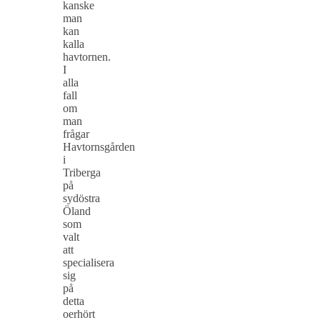
kanske
man
kan
kalla
havtornen.
I
alla
fall
om
man
frågar
Havtornsgården
i
Triberga
på
sydöstra
Öland
som
valt
att
specialisera
sig
på
detta
oerhört