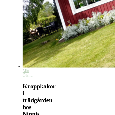
Mitt
Öland
Kroppkakor
i
trädgården
hos
Ninnis