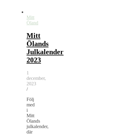
Mitt
Öland
Mitt
Ölands
Julkalender
2023
1
december,
2023
/
Följ
med
i
Mitt
Ölands
julkalender,
där