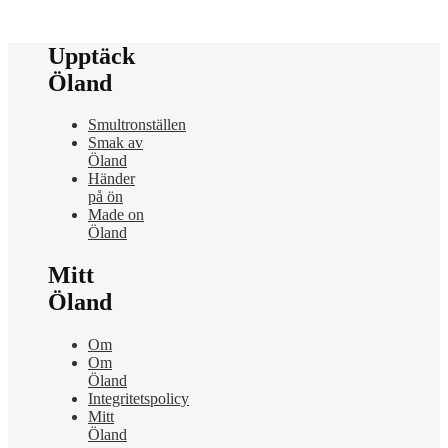
Upptäck
Öland
Smultronställen
Smak av
Öland
Händer
på ön
Made on
Öland
Mitt
Öland
Om
Om
Öland
Integritetspolicy
Mitt
Öland