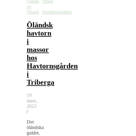
Öland
,
Smak
av
Öland
,
Smultronställen
Öländsk
havtorn
i
massor
hos
Havtornsgården
i
Triberga
19
mars,
2023
/
Det
öländska
guldet,