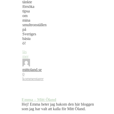
tänkte
försöka
tipsa
om
mina
smultronställen
på
Sveriges
bästa
ö!
läs
mer
mittoland.se
0
kommentarer
Emma – Mitt Öland
Hej! Emma heter jag bakom den här bloggen
som jag har valt att kalla för Mitt Öland.