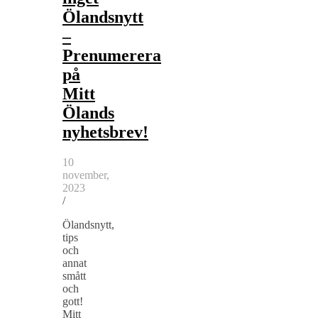
Ölandsnytt
–
Prenumerera
på
Mitt
Ölands
nyhetsbrev!
10
november,
2023
/
Ölandsnytt,
tips
och
annat
smått
och
gott!
Mitt