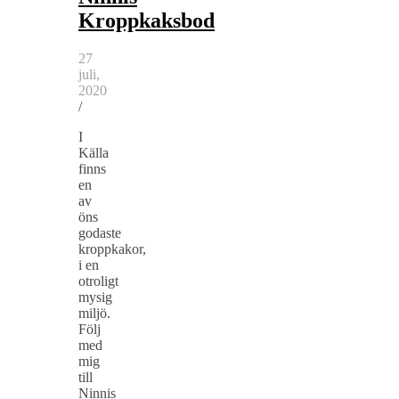
Kroppkaksbod
27
juli,
2020
/
I
Källa
finns
en
av
öns
godaste
kroppkakor,
i en
otroligt
mysig
miljö.
Följ
med
mig
till
Ninnis