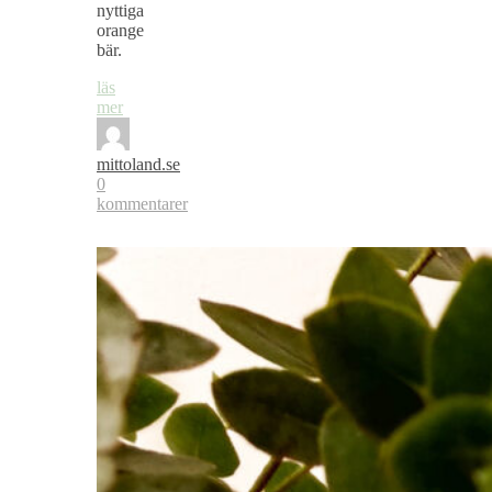
nyttiga
orange
bär.
läs
mer
mittoland.se
0
kommentarer