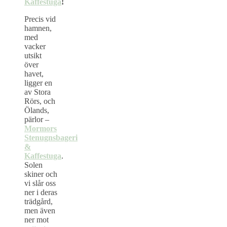
Kaffestuga
!
Precis vid
hamnen,
med
vacker
utsikt
över
havet,
ligger en
av Stora
Rörs, och
Ölands,
pärlor –
Mormors
Stenugnsbageri
&
Kaffestuga
.
Solen
skiner och
vi slår oss
ner i deras
trädgård,
men även
ner mot