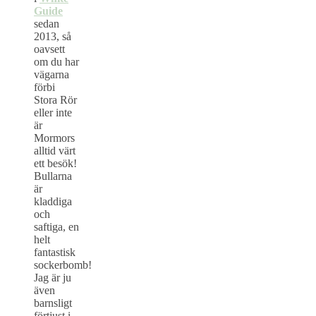
Guide
sedan
2013, så
oavsett
om du har
vägarna
förbi
Stora Rör
eller inte
är
Mormors
alltid värt
ett besök!
Bullarna
är
kladdiga
och
saftiga, en
helt
fantastisk
sockerbomb!
Jag är ju
även
barnsligt
förtjust i