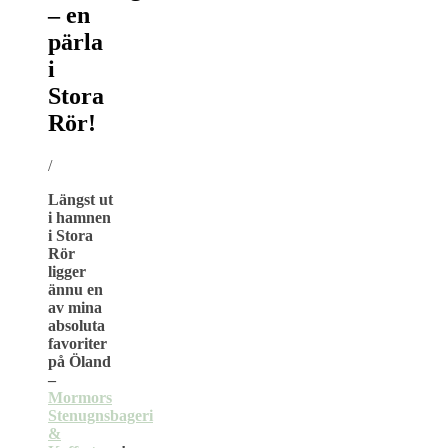
– en
pärla
i
Stora
Rör!
/
Längst ut
i hamnen
i Stora
Rör
ligger
ännu en
av mina
absoluta
favoriter
på Öland
–
Mormors
Stenugnsbageri
&