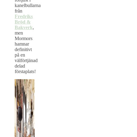
kanelbullarna
från
Fredriks
Bröd &
Bakverk
,
men
Mormors
hamnar
definitivt
på en
välförtjänad
delad
förstaplats!