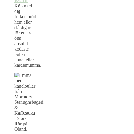
Kvarn
.
Köp med
dig
frukostbröd
hem eller
slå dig ner
för en av
öns
absolut
godaste
bullar –
kanel eller
kardemumma.