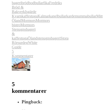
bageri
brödbod
bullar
fika
Fredriks
Bröd &
Bakverk
Isgärde
Kvarn
kaffestuga
Kalmar
kanelbullar
kardemummabullar
Mitt
Öland
Mormors
Mormors
bistro
Mormors
Stenugnsbageri
&
kaffestuga
Öland
stenugnsbageri
Stora
Rör
surdeg
White
Guide
5
Kommentarer
5
kommentarer
Pingback: