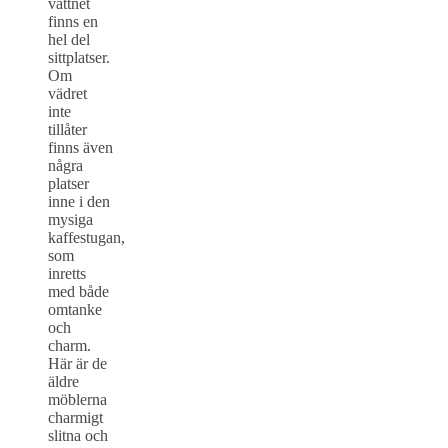
vattnet
finns en
hel del
sittplatser.
Om
vädret
inte
tillåter
finns även
några
platser
inne i den
mysiga
kaffestugan,
som
inretts
med både
omtanke
och
charm.
Här är de
äldre
möblerna
charmigt
slitna och