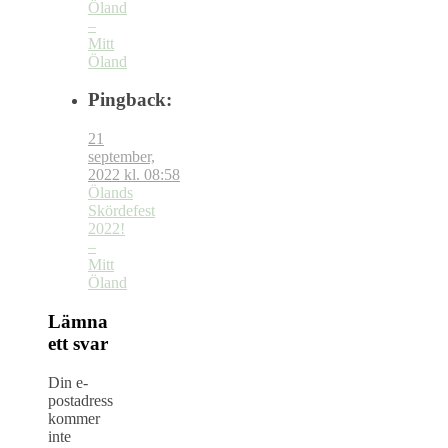
Öland
–
Mitt
Öland
Pingback:
21
september,
2022 kl. 08:58
Ölands
Skördefest
2022!
–
Mitt
Öland
Lämna
ett svar
Din e-
postadress
kommer
inte