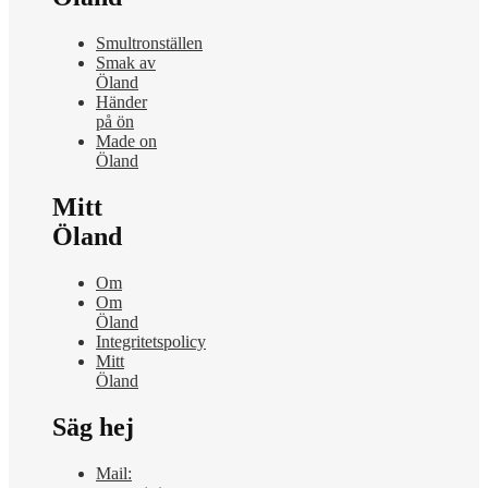
Smultronställen
Smak av
Öland
Händer
på ön
Made on
Öland
Mitt
Öland
Om
Om
Öland
Integritetspolicy
Mitt
Öland
Säg hej
Mail: