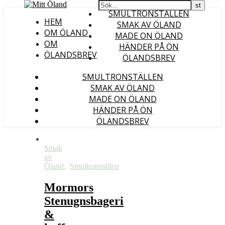
SMULTRONSTÄLLEN
HEM
SMAK AV ÖLAND
OM ÖLAND
MADE ON ÖLAND
OM
HÄNDER PÅ ÖN
ÖLANDSBREV
ÖLANDSBREV
SMULTRONSTÄLLEN
SMAK AV ÖLAND
MADE ON ÖLAND
HÄNDER PÅ ÖN
ÖLANDSBREV
Smak
av
Öland
,
Smultronställen
Mormors
Stenugnsbageri
&