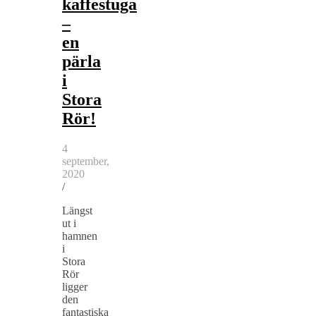
kaffestuga
–
en
pärla
i
Stora
Rör!
4
september,
2020
/
Längst
ut i
hamnen
i
Stora
Rör
ligger
den
fantastiska