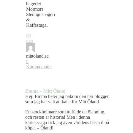
bageriet
Mormors
Stenugnsbageri
&
Kaffestuga.
läs
mer
mittoland.se
5
Kommentarer
Emma – Mitt Öland
Hej! Emma heter jag bakom den här bloggen
som jag har valt att kalla för Mitt Öland.
En stockholmare som träffade en ölänning,
och resten är historia! Men i denna
kärlekssaga fick jag även världens bästa ö på
köpet – Öland!