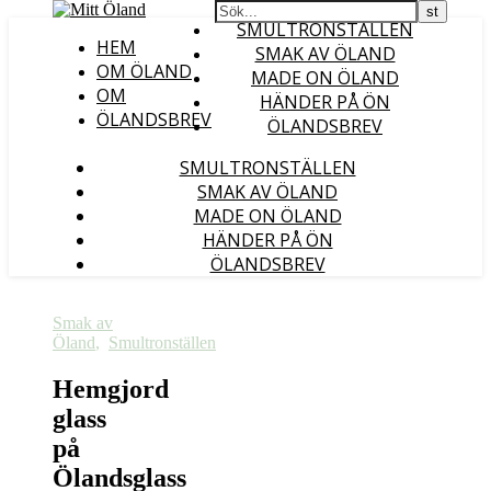
SMULTRONSTÄLLEN
HEM
SMAK AV ÖLAND
OM ÖLAND
MADE ON ÖLAND
OM
HÄNDER PÅ ÖN
ÖLANDSBREV
ÖLANDSBREV
SMULTRONSTÄLLEN
SMAK AV ÖLAND
MADE ON ÖLAND
HÄNDER PÅ ÖN
ÖLANDSBREV
Smak av
Öland
,
Smultronställen
Hemgjord
glass
på
Ölandsglass