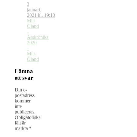
3
januari,
2021 kl. 19:10
Mitt
Öland
–
Årskrönika
2020
–
Mitt
Öland
Lämna
ett svar
Din e-
postadress
kommer
inte
publiceras.
Obligatoriska
fält är
märkta
*