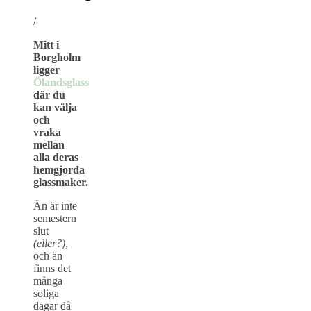
/
Mitt i
Borgholm
ligger
Ölandsglass
där du
kan välja
och
vraka
mellan
alla deras
hemgjorda
glassmaker.
Än är inte
semestern
slut
(eller?)
,
och än
finns det
många
soliga
dagar då