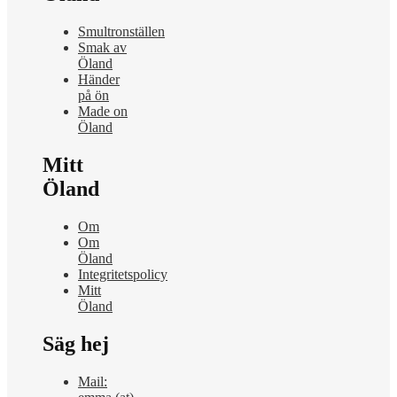
Smultronställen
Smak av
Öland
Händer
på ön
Made on
Öland
Mitt
Öland
Om
Om
Öland
Integritetspolicy
Mitt
Öland
Säg hej
Mail: