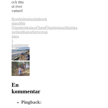
och titta
ut över
vattnet!
Borgholm
glass
italiensk
glass
Mitt
Öland
mjukglass
Öland
Ölandsglass
öländska
jordgubbar
sorbet
svensk
glass
1
kommentar
En
kommentar
Pingback: