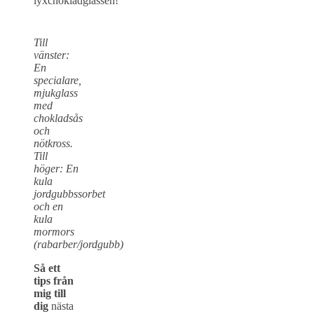
lyxchokladglassen!
Till
vänster:
En
specialare,
mjukglass
med
chokladsås
och
nötkross.
Till
höger: En
kula
jordgubbssorbet
och en
kula
mormors
(rabarber/jordgubb)
Så ett
tips från
mig till
dig
nästa