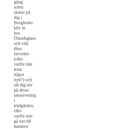
gång
solen
skiner på
dig i
Borgholm:
kliv in
hos
Ölandsglass
och välj
dina
favoriter
(eller
varför inte
testa
något
nytt?) och
slå dig ner
på deras
uteservering
i
trädgården,
eller
varför inte
gå ner till
hamnen