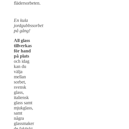
flädersorbeten.
En kula
jordgubbssorbet
på gång!
All glass
tillverkas
för hand
på plats
och idag
kan du
välja
mellan
sorbet,
svensk
glass,
italiensk
glass samt
mjukglass,
samt
några
glassmaker
de faktiskt