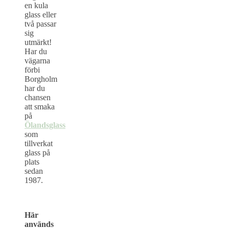
en kula
glass eller
två passar
sig
utmärkt!
Har du
vägarna
förbi
Borgholm
har du
chansen
att smaka
på
Ölandsglass
som
tillverkat
glass på
plats
sedan
1987.
Här
används