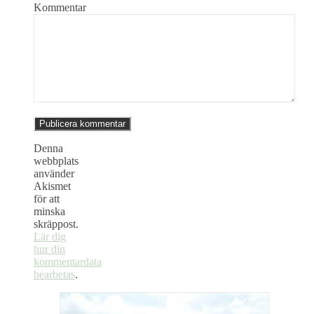
Kommentar
Denna
webbplats
använder
Akismet
för att
minska
skräppost.
Lär dig
hur din
kommentardata
bearbetas
.