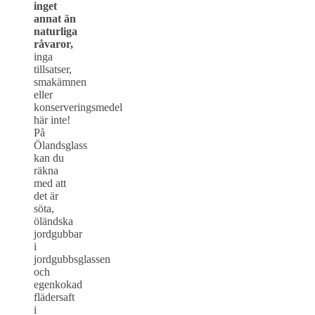
inget
annat än
naturliga
råvaror,
inga
tillsatser,
smakämnen
eller
konserveringsmedel
här inte!
På
Ölandsglass
kan du
räkna
med att
det är
söta,
öländska
jordgubbar
i
jordgubbsglassen
och
egenkokad
flädersaft
i