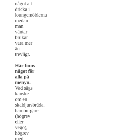
något att
dricka i
loungemöblerna
medan
man
väntar
brukar
vara mer
än
trevligt.
Här finns
något för
alla på
menyn.
Vad sägs
kanske
om en
skaldjursbräda,
hamburgare
(högrev
eller
vego),
högrev
med