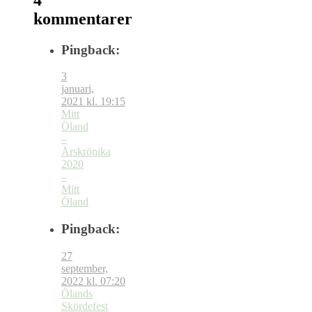
kommentarer
Pingback:
3
januari,
2021 kl. 19:15
Mitt
Öland
–
Årskrönika
2020
–
Mitt
Öland
Pingback:
27
september,
2022 kl. 07:20
Ölands
Skördefest