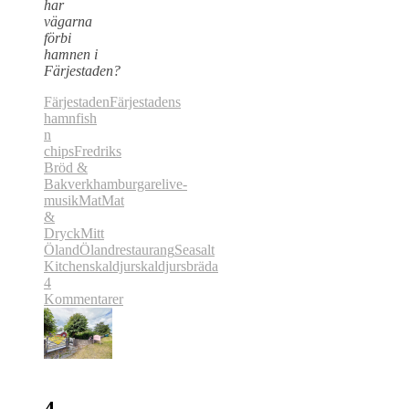
har
vägarna
förbi
hamnen i
Färjestaden?
Färjestaden
Färjestadens
hamn
fish
n
chips
Fredriks
Bröd &
Bakverk
hamburgare
live-
musik
Mat
Mat
&
Dryck
Mitt
Öland
Öland
restaurang
Seasalt
Kitchen
skaldjur
skaldjursbräda
4
Kommentarer
4