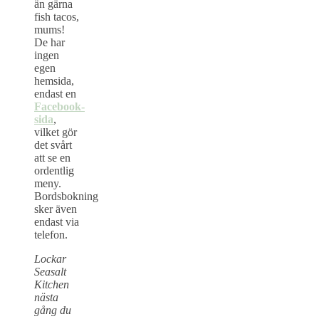
än gärna
fish tacos,
mums!
De har
ingen
egen
hemsida,
endast en
Facebook-
sida
,
vilket gör
det svårt
att se en
ordentlig
meny.
Bordsbokning
sker även
endast via
telefon.
Lockar
Seasalt
Kitchen
nästa
gång du