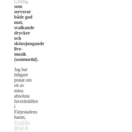
Guide
,
som
serverar
både god
mat,
svalkande
drycker
och
skönsjungande
live-
musik
(sommartid)
.
Jag har
tidigare
pratat om
ett av
mina
absoluta
favoritställen
i
Färjestadens
hamn,
Fredriks
Bröd &