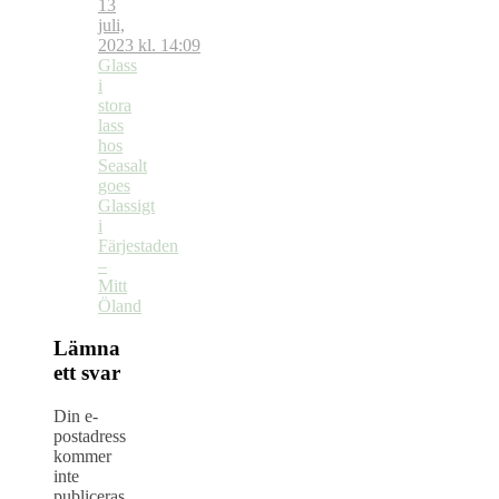
13
juli,
2023 kl. 14:09
Glass
i
stora
lass
hos
Seasalt
goes
Glassigt
i
Färjestaden
–
Mitt
Öland
Lämna
ett svar
Din e-
postadress
kommer
inte
publiceras.