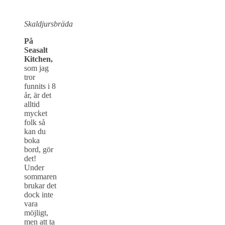
Skaldjursbräda
På
Seasalt
Kitchen,
som jag
tror
funnits i 8
år, är det
alltid
mycket
folk så
kan du
boka
bord, gör
det!
Under
sommaren
brukar det
dock inte
vara
möjligt,
men att ta