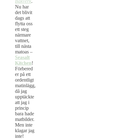
Bakverk
.
Nu har
det blivit
dags att
flytta oss
ett steg
närmare
vattnet,
till nästa
matoas –
Seasalt
Kitchen
!
Förbered
er på ett
ordentligt
matinlägg,
då jag
upptäckte
att jag i
princip
bara hade
matbilder.
Men inte
klagar jag
inte!