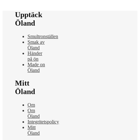
Upptäck
Öland
Smultronställen
Smak av
Öland
Händer
på ön
Made on
Öland
Mitt
Öland
Om
Om
Öland
Integritetspolicy
Mitt
Öland