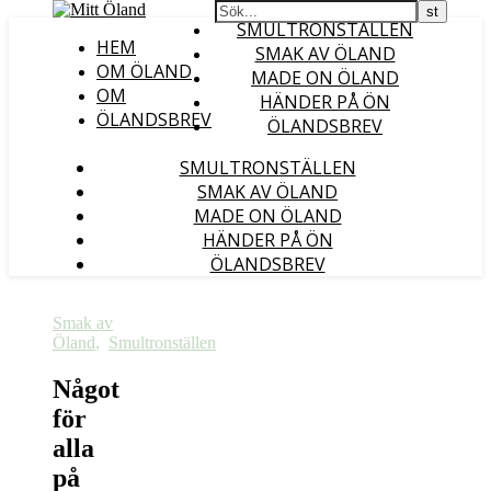
SMULTRONSTÄLLEN
HEM
SMAK AV ÖLAND
OM ÖLAND
MADE ON ÖLAND
OM
HÄNDER PÅ ÖN
ÖLANDSBREV
ÖLANDSBREV
SMULTRONSTÄLLEN
SMAK AV ÖLAND
MADE ON ÖLAND
HÄNDER PÅ ÖN
ÖLANDSBREV
Smak av
Öland
,
Smultronställen
Något
för
alla
på