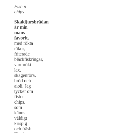
Fish n
chips
Skaldjursbrädan
är min
mans
favorit,
med rökta
räkor,
friterade
bläckfiskringar,
varmrökt
lax,
skagenröra,
bröd och
aioli. Jag
tycker om
fish n
chips,
som
känns
väldigt
krispig
och fräsh.