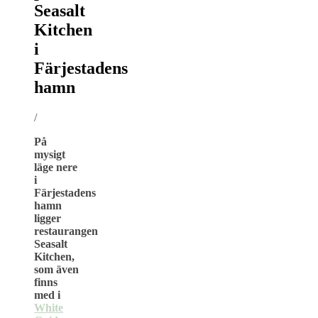
Seasalt
Kitchen
i
Färjestadens
hamn
/
På
mysigt
läge nere
i
Färjestadens
hamn
ligger
restaurangen
Seasalt
Kitchen,
som även
finns
med i
White