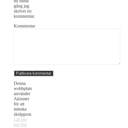
till nästa
gång jag
skriver en
kommentar.
Kommentar
Denna
webbplats
använder
Akismet
för att
minska
skräppost.
Lär dig
hur din