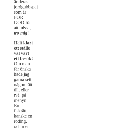
är deras
jordgubbspaj
som är
FÖR
GOD för
att missa,
tro mig
!
Helt klart
ett ställe
väl värt
ett besök!
Om man
får önska
hade jag
gärna sett
någon rätt
till, eller
två, på
menyn.
En
fiskrätt,
kanske en
röding,
och mer