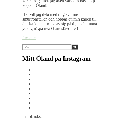
kärlekssaga fick jag även världens bästa ö på
köpet – Öland!
Här vill jag dela med mig av mina
smultronställen och hoppas att min kärlek till
ön ska kunna smitta av sig på dig, och kunna
ge dig några nya Ölandsfavoriter!
Läs mer
Mitt Öland på Instagram
mittoland.se