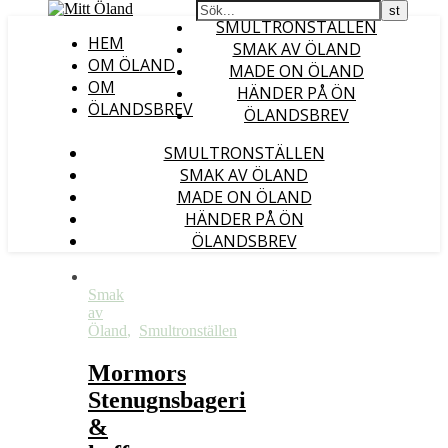
SMULTRONSTÄLLEN
HEM
SMAK AV ÖLAND
OM ÖLAND
MADE ON ÖLAND
OM
HÄNDER PÅ ÖN
ÖLANDSBREV
ÖLANDSBREV
SMULTRONSTÄLLEN
SMAK AV ÖLAND
MADE ON ÖLAND
HÄNDER PÅ ÖN
ÖLANDSBREV
Smak
av
Öland
,
Smultronställen
Mormors
Stenugnsbageri
&