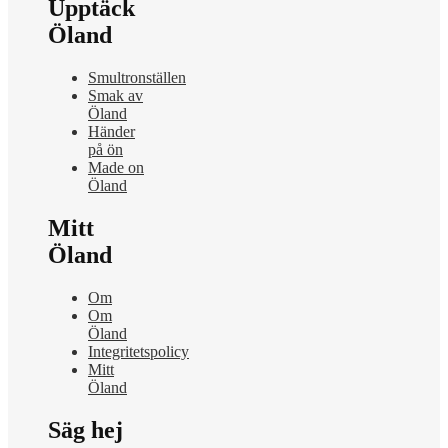
Upptäck
Öland
Smultronställen
Smak av
Öland
Händer
på ön
Made on
Öland
Mitt
Öland
Om
Om
Öland
Integritetspolicy
Mitt
Öland
Säg hej