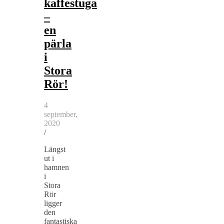
kaffestuga
–
en
pärla
i
Stora
Rör!
4
september,
2020
/
Längst
ut i
hamnen
i
Stora
Rör
ligger
den
fantastiska