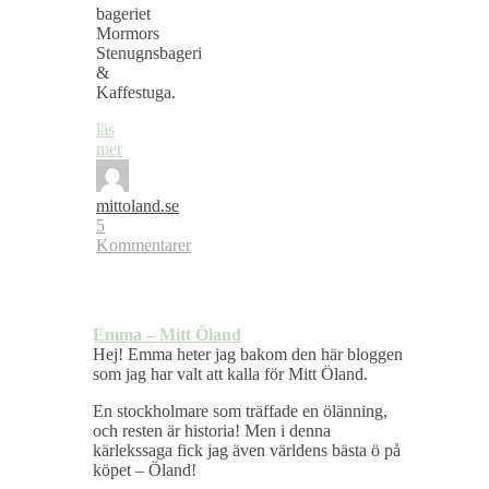
bageriet
Mormors
Stenugnsbageri
&
Kaffestuga.
läs
mer
mittoland.se
5
Kommentarer
Emma – Mitt Öland
Hej! Emma heter jag bakom den här bloggen
som jag har valt att kalla för Mitt Öland.
En stockholmare som träffade en ölänning,
och resten är historia! Men i denna
kärlekssaga fick jag även världens bästa ö på
köpet – Öland!