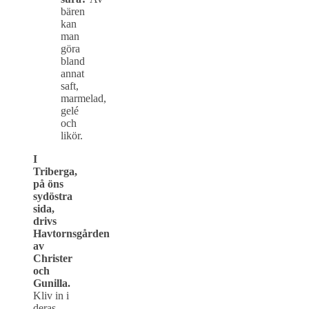
bären
kan
man
göra
bland
annat
saft,
marmelad,
gelé
och
likör.
I
Triberga,
på öns
sydöstra
sida,
drivs
Havtornsgården
av
Christer
och
Gunilla.
Kliv in i
deras