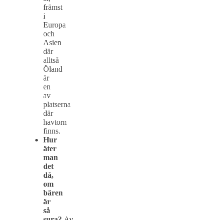
främst
i
Europa
och
Asien
där
alltså
Öland
är
en
av
platserna
där
havtorn
finns.
Hur
äter
man
det
då,
om
bären
är
så
sura?
Av