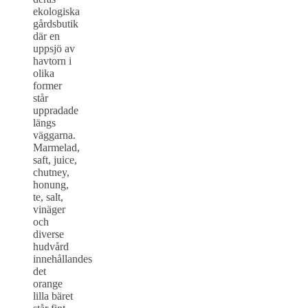
ekologiska
gårdsbutik
där en
uppsjö av
havtorn i
olika
former
står
uppradade
längs
väggarna.
Marmelad,
saft, juice,
chutney,
honung,
te, salt,
vinäger
och
diverse
hudvård
innehållandes
det
orange
lilla bäret