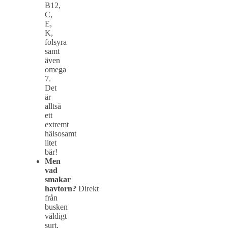
B12,
C,
E,
K,
folsyra
samt
även
omega
7.
Det
är
alltså
ett
extremt
hälsosamt
litet
bär!
Men
vad
smakar
havtorn?
Direkt
från
busken
väldigt
surt,