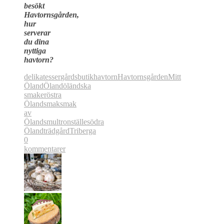
besökt
Havtornsgården,
hur
serverar
du dina
nyttiga
havtorn?
delikatesser
gårdsbutik
havtorn
Havtornsgården
Mitt
Öland
Öland
öländska
smaker
östra
Öland
smak
smak
av
Öland
smultronställe
södra
Öland
trädgård
Triberga
0
kommentarer