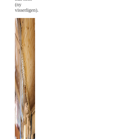
(ny
visserligen).