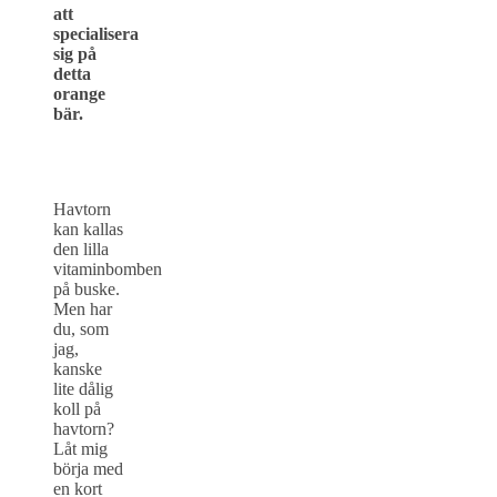
att
specialisera
sig på
detta
orange
bär.
Havtorn
kan kallas
den lilla
vitaminbomben
på buske.
Men har
du, som
jag,
kanske
lite dålig
koll på
havtorn?
Låt mig
börja med
en kort