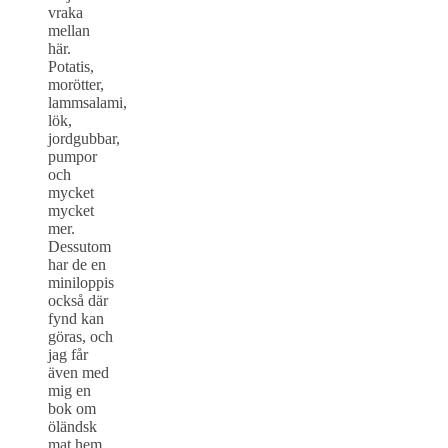
vraka
mellan
här.
Potatis,
morötter,
lammsalami,
lök,
jordgubbar,
pumpor
och
mycket
mycket
mer.
Dessutom
har de en
miniloppis
också där
fynd kan
göras, och
jag får
även med
mig en
bok om
öländsk
mat hem