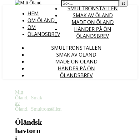
SMULTRONSTÄLLEN
HEM
SMAK AV ÖLAND
OM ÖLAND
MADE ON ÖLAND
OM
HÄNDER PÅ ÖN
ÖLANDSBREV
ÖLANDSBREV
SMULTRONSTÄLLEN
SMAK AV ÖLAND
MADE ON ÖLAND
HÄNDER PÅ ÖN
ÖLANDSBREV
Mitt
Öland
,
Smak
av
Öland
,
Smultronställen
Öländsk
havtorn
i