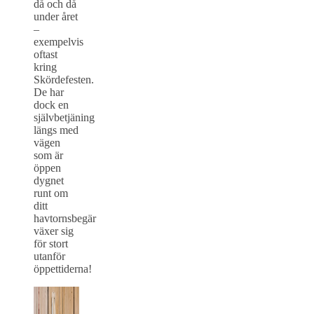
då och då
under året
–
exempelvis
oftast
kring
Skördefesten.
De har
dock en
självbetjäning
längs med
vägen
som är
öppen
dygnet
runt om
ditt
havtornsbegär
växer sig
för stort
utanför
öppettiderna!