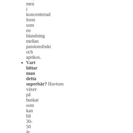
men
i
koncentrerad
form
som
en
blandning
mellan
passionsfrukt
och
aprikos.
Vart
hittar
man
detta
superbär?
Havtorn
växer
på
buskar
som
kan
bli
30-
50
år,