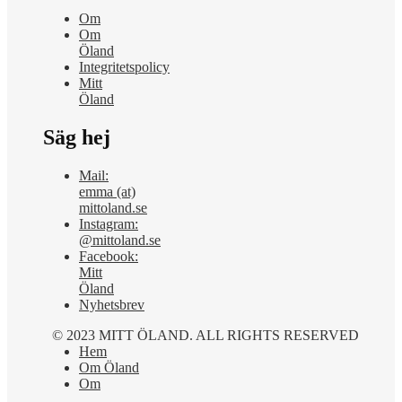
Om
Om
Öland
Integritetspolicy
Mitt
Öland
Säg hej
Mail:
emma (at)
mittoland.se
Instagram:
@mittoland.se
Facebook:
Mitt
Öland
Nyhetsbrev
© 2023 MITT ÖLAND. ALL RIGHTS RESERVED
Hem
Om Öland
Om