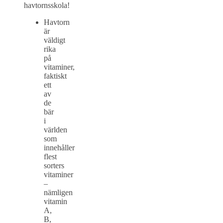
havtornsskola!
Havtorn
är
väldigt
rika
på
vitaminer,
faktiskt
ett
av
de
bär
i
världen
som
innehåller
flest
sorters
vitaminer
–
nämligen
vitamin
A,
B,