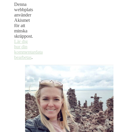
Denna
webbplats
använder
Akismet
för att
minska
skräppost.
Lär dig
hur din
kommentardata
bearbetas
.