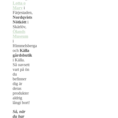
Lotta o
Mary
i
Färjestaden,
Nordqvists
Nötkött
i
Skärlöv,
Ölands
Museum
i
Himmelsberga
och
Källa
gårdsbutik
i Källa.
Så oavsett
vart på ön
du
befinner
dig är
deras
produkter
aldrig
långt bort!
Så,
när
du har