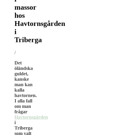
massor
hos
Havtornsgården
i
Triberga
/
Det
öländska
guldet,
kanske
man kan
kalla
havtornen.
I alla fall
om man
frågar
Havtornsgården
i
Triberga
som valt