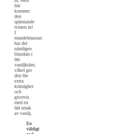
ut. Men
här
kommer
den
spännande
tvisten in!
I
mandelmassan
har det
nämligen
blandats i
lite
vaniljkräm,
vilket ger
den lite
extra
krämighet
och
givetvis
med en
lätt smak
av vanilj.
En
väldigt