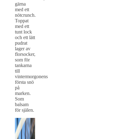
gärna
med ett
nötcrunch.
Toppat
med ett
tunt lock
och ett lätt
pudrat
lager av
florsocker,
som för
tankarna
till
vintermorgonens
första snö
på
marken.
Som
balsam
för själen.