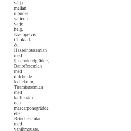
välja
mellan,
utbudet
varierar
varje
helg.
Exempelvis
Choklad-
&
Hasselnötssemlan
med
ljuschokladgrädde,
Banoffesemlan
med
dulche de
lechekräm,
Tiramisusemlan
med
kaffekräm
och
mascarponegrädde
eller
Briochesemlan
med
vaniljmousse.