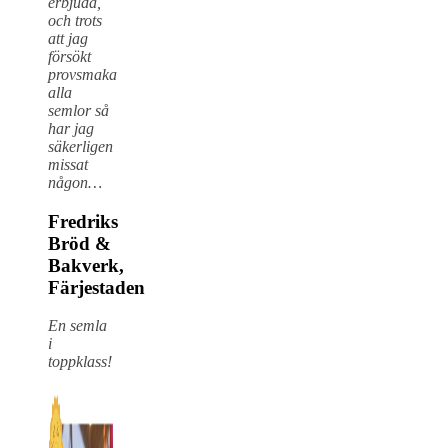
erbjuda,
och trots
att jag
försökt
provsmaka
alla
semlor så
har jag
säkerligen
missat
någon…
Fredriks
Bröd &
Bakverk,
Färjestaden
En semla
i
toppklass!