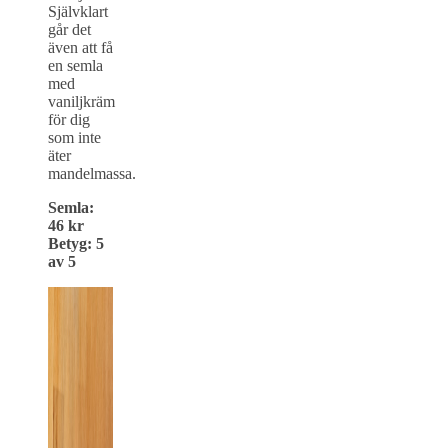
Självklart
går det
även att få
en semla
med
vaniljkräm
för dig
som inte
äter
mandelmassa.
Semla:
46 kr
Betyg: 5
av 5