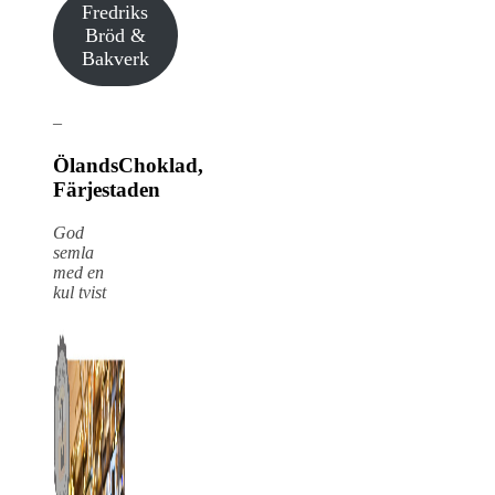
Fredriks
Bröd &
Bakverk
–
ÖlandsChoklad,
Färjestaden
God
semla
med en
kul tvist