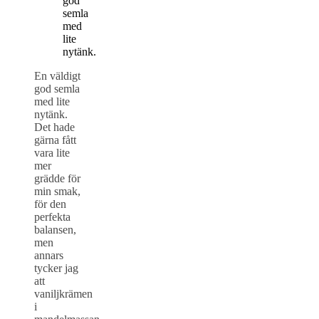
god
semla
med
lite
nytänk.
En väldigt
god semla
med lite
nytänk.
Det hade
gärna fått
vara lite
mer
grädde för
min smak,
för den
perfekta
balansen,
men
annars
tycker jag
att
vaniljkrämen
i