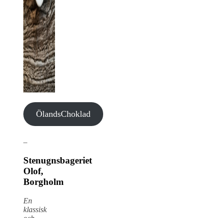
ÖlandsChoklad
–
Stenugnsbageriet
Olof,
Borgholm
En
klassisk