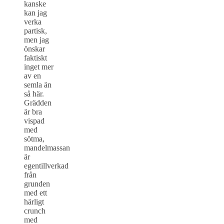
kanske
kan jag
verka
partisk,
men jag
önskar
faktiskt
inget mer
av en
semla än
så här.
Grädden
är bra
vispad
med
sötma,
mandelmassan
är
egentillverkad
från
grunden
med ett
härligt
crunch
med