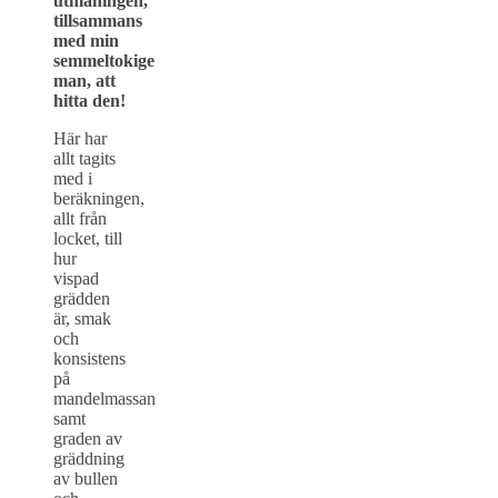
utmaningen,
tillsammans
med min
semmeltokige
man, att
hitta den!
Här har
allt tagits
med i
beräkningen,
allt från
locket, till
hur
vispad
grädden
är, smak
och
konsistens
på
mandelmassan
samt
graden av
gräddning
av bullen