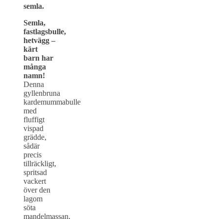
semla.
Semla,
fastlagsbulle,
hetvägg –
kärt
barn har
många
namn!
Denna
gyllenbruna
kardemummabulle
med
fluffigt
vispad
grädde,
sådär
precis
tillräckligt,
spritsad
vackert
över den
lagom
söta
mandelmassan,