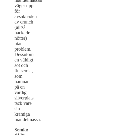
mandelmassan
väger upp
för
avsaknaden
av crunch
(alltså
hackade
nötter)
utan
problem.
Dessutom
en väldigt
söt och
fin semla,
som
hamnar
på en
värdig
silverplats,
tack vare
sin
krämiga
mandelmassa.
Semla: