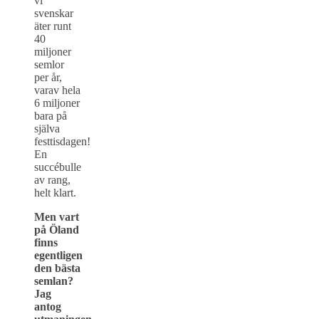
vi
svenskar
äter runt
40
miljoner
semlor
per år,
varav hela
6 miljoner
bara på
själva
festtisdagen!
En
succébulle
av rang,
helt klart.
Men vart
på Öland
finns
egentligen
den bästa
semlan?
Jag
antog