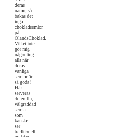
deras
namn, så
bakas det
inga
chokladsemlor
på
ÖlandsChoklad.
Vilket inte
gör mig
någonting
alls när
deras
vanliga
semlor är
så goda!
Här
serveras
du en fin,
välgräddad
semla
som
kanske
ser
traditionell