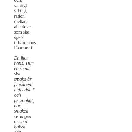
och,
väldigt
viktigt,
ration
mellan
alla delar
som ska
spela
tillsammans
i harmoni.
En liten
notis: Hur
en semla
ska
smaka är
ju extremt
individuellt
och
personligt,
där
smaken
verkligen
är som
baken.