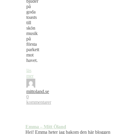
bjuder
på
goda
toasts
till
skön
musik
på
första
parkett
mot
havet.
läs
mer
mittoland.se
0
kommentarer
Emma – Mitt Öland
Hej! Emma heter jag bakom den här bloggen