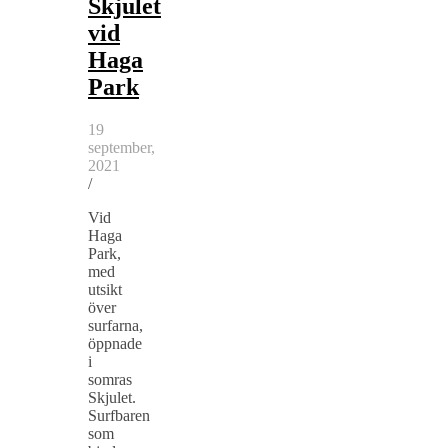
Skjulet
vid
Haga
Park
19
september,
2021
/
Vid
Haga
Park,
med
utsikt
över
surfarna,
öppnade
i
somras
Skjulet.
Surfbaren
som