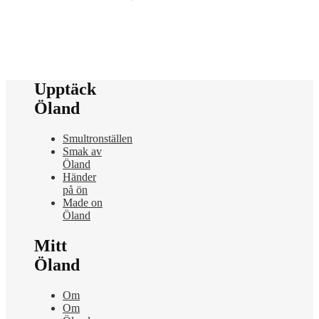
Upptäck
Öland
Smultronställen
Smak av
Öland
Händer
på ön
Made on
Öland
Mitt
Öland
Om
Om