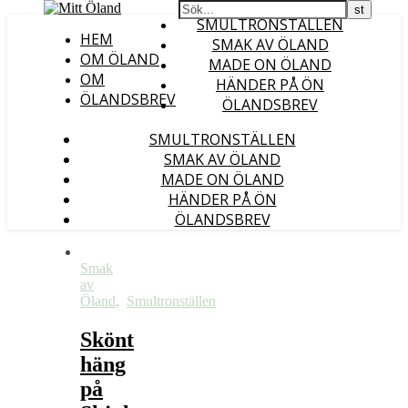
SMULTRONSTÄLLEN
HEM
SMAK AV ÖLAND
OM ÖLAND
MADE ON ÖLAND
OM
HÄNDER PÅ ÖN
ÖLANDSBREV
ÖLANDSBREV
SMULTRONSTÄLLEN
SMAK AV ÖLAND
MADE ON ÖLAND
HÄNDER PÅ ÖN
ÖLANDSBREV
Smak
av
Öland
,
Smultronställen
Skönt
häng
på