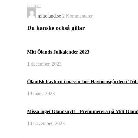
läs mer
mittoland.se
2 Kommentarer
Du kanske också gillar
Mitt Ölands Julkalender 2023
1 december, 2023
Öländsk havtorn i massor hos Havtornsgården i Tri
19 mars, 2023
Missa inget Ölandsnytt – Prenumerera på Mitt Öland
10 november, 2023