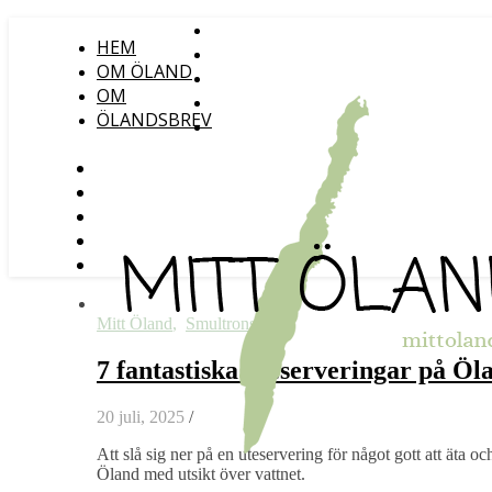
HEM
OM ÖLAND
OM
ÖLANDSBREV
Mitt Öland
,
Smultronställen
7 fantastiska uteserveringar på Öl
20 juli, 2025
/
Att slå sig ner på en uteservering för något gott att äta o
Öland med utsikt över vattnet.