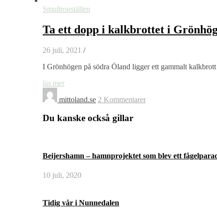
Smultronställen
Ta ett dopp i kalkbrottet i Grönhö
26 juli, 2021
/
I Grönhögen på södra Öland ligger ett gammalt kalkbrott 
läs mer
mittoland.se
2 Kommentarer
Du kanske också gillar
Beijershamn – hamnprojektet som blev ett fågelparad
10 juli, 2020
Tidig vår i Nunnedalen