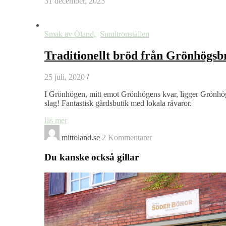
31 december, 2023
Smak av Öland
,
Smultronställen
Traditionellt bröd från Grönhögsb
25 juli, 2020
/
I Grönhögen, mitt emot Grönhögens kvar, ligger Grönhög
slag! Fantastisk gårdsbutik med lokala råvaror.
läs mer
mittoland.se
2 Kommentarer
Du kanske också gillar