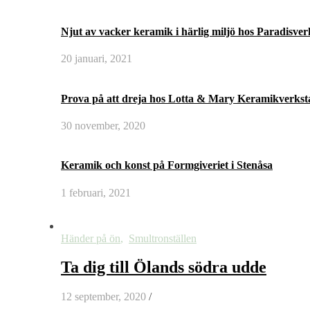
Njut av vacker keramik i härlig miljö hos Paradisve
20 januari, 2021
Prova på att dreja hos Lotta & Mary Keramikverksta
30 november, 2020
Keramik och konst på Formgiveriet i Stenåsa
1 februari, 2021
Händer på ön
,
Smultronställen
Ta dig till Ölands södra udde
12 september, 2020
/