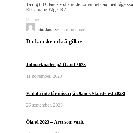
Ta dig till Ölands södra udde för en hel dag med fågelskåd
Restaurang Fågel Blå.
läs mer
mittoland.se
1 kommentar
Du kanske också gillar
Julmarknader på Öland 2023
11 november, 2023
Vad du inte får missa på Ölands Skördefest 2023!
26 september, 2023
Öland 2023 – Året som varit.