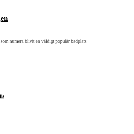
gen
som numera blivit en väldigt populär badplats.
is