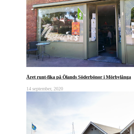
Året runt-fika på Ölands Söderbönor i Mörbylånga
14 september, 2020