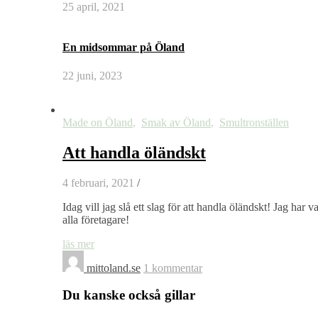
25 april, 2021
En midsommar på Öland
22 juni, 2023
Made on Öland
,
Smak av Öland
,
Smultronställen
Att handla öländskt
4 februari, 2021
/
Idag vill jag slå ett slag för att handla öländskt! Jag har
alla företagare!
läs mer
mittoland.se
1 kommentar
Du kanske också gillar