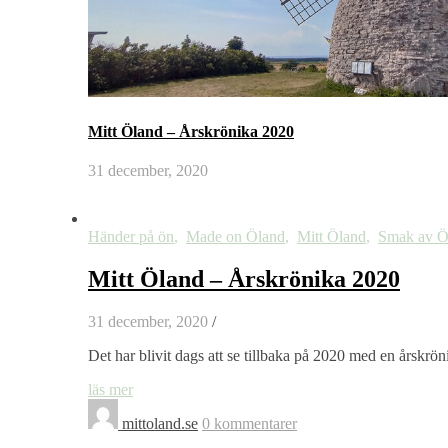
Mitt Öland – Årskrönika 2020
31 december, 2020
Händer på ön
,
Made on Öland
,
Mitt Öland
,
Smak av Ö
Mitt Öland – Årskrönika 2020
31 december, 2020
/
Det har blivit dags att se tillbaka på 2020 med en årskrön
läs mer
mittoland.se
0 kommentarer