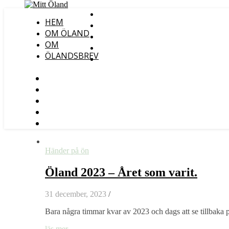
HEM
OM ÖLAND
OM
ÖLANDSBREV
Händer på ön
Öland 2023 – Året som varit.
31 december, 2023
/
Bara några timmar kvar av 2023 och dags att se tillbaka p
läs mer