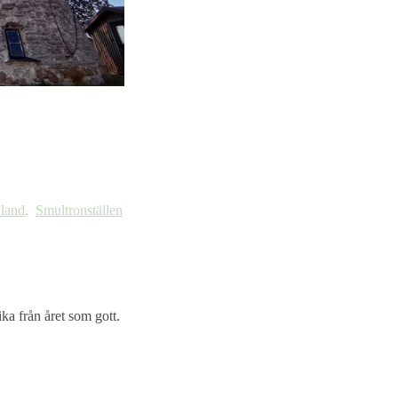
land
,
Smultronställen
ika från året som gott.