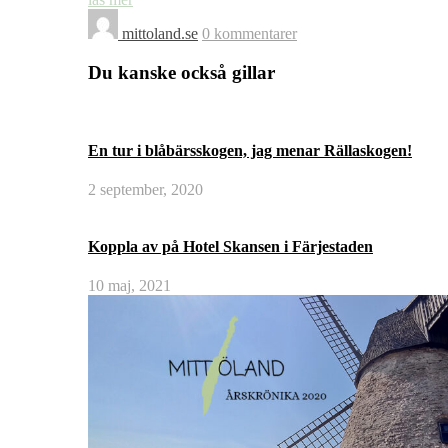
mittoland.se
0 kommentarer
Du kanske också gillar
En tur i blåbärsskogen, jag menar Rällaskogen!
2 september, 2020
Koppla av på Hotel Skansen i Färjestaden
10 maj, 2021