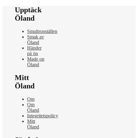
Upptäck
Öland
Smultronställen
Smak av
Öland
Händer
på ön
Made on
Öland
Mitt
Öland
Om
Om
Öland
Integritetspolicy
Mitt
Öland