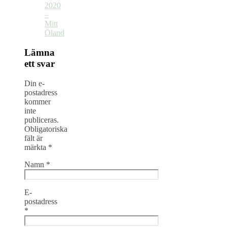
2020
–
Mitt
Öland
Lämna
ett svar
Din e-
postadress
kommer
inte
publiceras.
Obligatoriska
fält är
märkta
*
Namn
*
E-
postadress
*