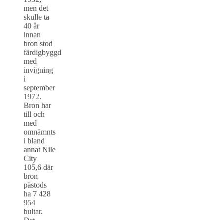
men det
skulle ta
40 år
innan
bron stod
färdigbyggd
med
invigning
i
september
1972.
Bron har
till och
med
omnämnts
i bland
annat Nile
City
105,6 där
bron
påstods
ha 7 428
954
bultar.