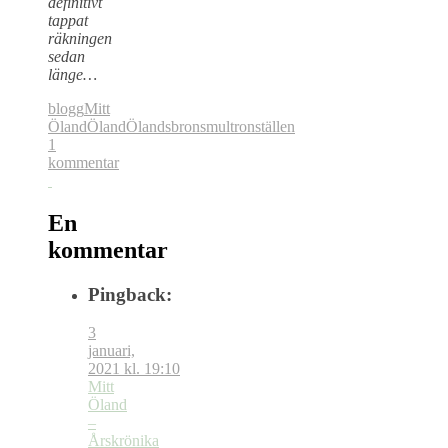
definitivt
tappat
räkningen
sedan
länge…
blogg
Mitt
Öland
Öland
Ölandsbron
smultronställen
1
kommentar
En
kommentar
Pingback:
3
januari,
2021 kl. 19:10
Mitt
Öland
–
Årskrönika