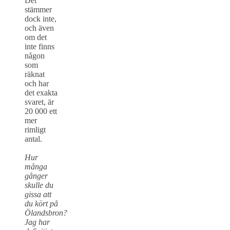
Det
stämmer
dock inte,
och även
om det
inte finns
någon
som
räknat
och har
det exakta
svaret, är
20 000 ett
mer
rimligt
antal.
Hur
många
gånger
skulle du
gissa att
du kört på
Ölandsbron?
Jag har