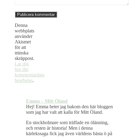
Denna
webbplats
använder
Akismet
för att
minska
skräppost.
Lär dig
hur din
kommentardata
bearbetas
.
Emma – Mitt Öland
Hej! Emma heter jag bakom den här bloggen
som jag har valt att kalla för Mitt Öland.
En stockholmare som träffade en ölänning,
och resten är historia! Men i denna
kärlekssaga fick jag även världens bästa ö på