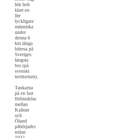
blir helt
klart en
lite
lyckligare
människa
under
denna 6
km långa
bilresa på
Sveriges
längsta
bro (på
svenskt
territorium).
Tankarna
på en fast
förbindelse
mellan
Kalmar
och
Öland
påbörjades
redan
1932,