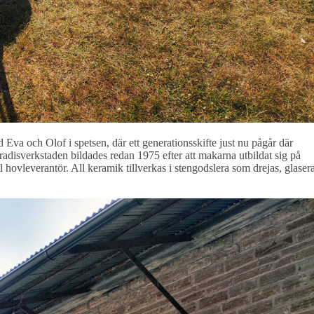
Eva och Olof i spetsen, där ett generationsskifte just nu pågår där
adisverkstaden bildades redan 1975 efter att makarna utbildat sig på
ovleverantör. All keramik tillverkas i stengodslera som drejas, glaser