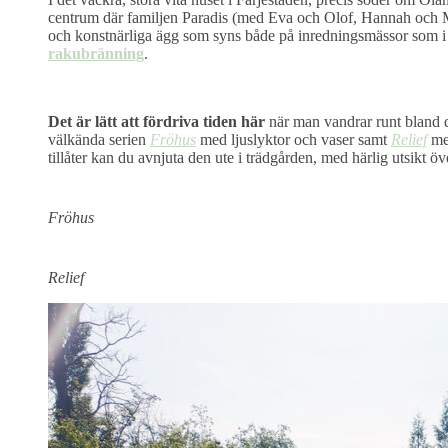
centrum där familjen Paradis (med Eva och Olof, Hannah och Moa
och konstnärliga ägg som syns både på inredningsmässor som i
rakubränning
.
Det är lätt att fördriva tiden här
när man vandrar runt bland d
välkända serien
Fröhus
med ljuslyktor och vaser samt
Relief
med
tillåter kan du avnjuta den ute i trädgården, med härlig utsikt 
Fröhus
Relief