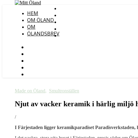
HEM
OM ÖLAND
OM
ÖLANDSBREV
Made on Öland
,
Smultronställen
Njut av vacker keramik i härlig miljö
/
I Färjestaden ligger keramikparadiset Paradisverkstaden, ha
I det vackra, stora vita huset i Färjestaden, precis söder om Öl