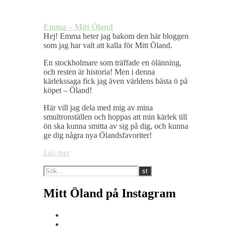
Emma – Mitt Öland
Hej! Emma heter jag bakom den här bloggen
som jag har valt att kalla för Mitt Öland.
En stockholmare som träffade en ölänning,
och resten är historia! Men i denna
kärlekssaga fick jag även världens bästa ö på
köpet – Öland!
Här vill jag dela med mig av mina
smultronställen och hoppas att min kärlek till
ön ska kunna smitta av sig på dig, och kunna
ge dig några nya Ölandsfavoriter!
Läs mer
Mitt Öland på Instagram