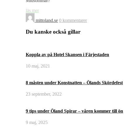
Midsommar?
läs mer
mittoland.se
0 kommentarer
Du kanske också gillar
Koppla av på Hotel Skansen i Färjestaden
10 maj, 2021
8 måsten under Konstnatten – Ölands Skördefest
23 september, 2022
9 tips under Öland Spirar – våren kommer till ön
9 maj, 2025