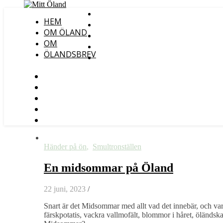
HEM
OM ÖLAND
OM
ÖLANDSBREV
Händer på ön
,
Smultronställen
En midsommar på Öland
22 juni, 2023
/
Snart är det Midsommar med allt vad det innebär, och var
färskpotatis, vackra vallmofält, blommor i håret, öländ