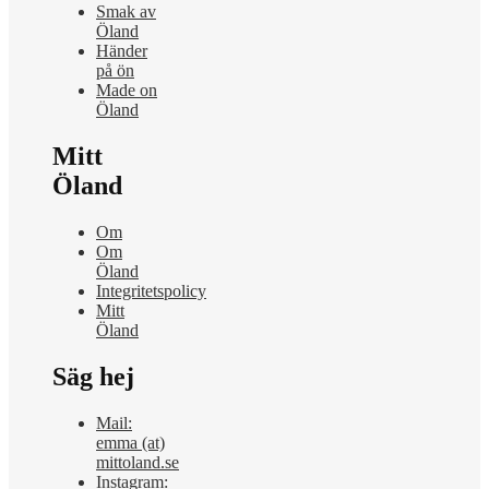
Smak av
Öland
Händer
på ön
Made on
Öland
Mitt
Öland
Om
Om
Öland
Integritetspolicy
Mitt
Öland
Säg hej
Mail:
emma (at)
mittoland.se
Instagram: