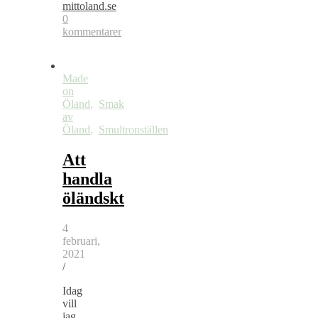
mittoland.se
0
kommentarer
Made
on
Öland
,
Smak
av
Öland
,
Smultronställen
Att
handla
öländskt
4
februari,
2021
/
Idag
vill
jag