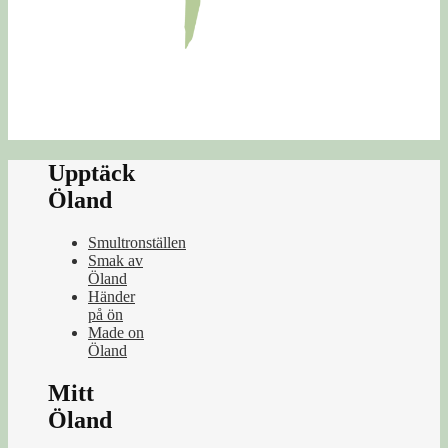
Upptäck
Öland
Smultronställen
Smak av
Öland
Händer
på ön
Made on
Öland
Mitt
Öland