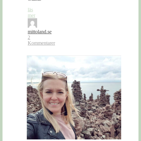
läs
mer
mittoland.se
2
Kommentarer