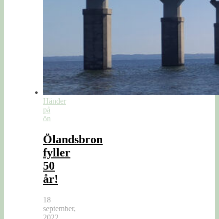
Händer
på
ön
Ölandsbron
fyller
50
år!
18
september,
2022