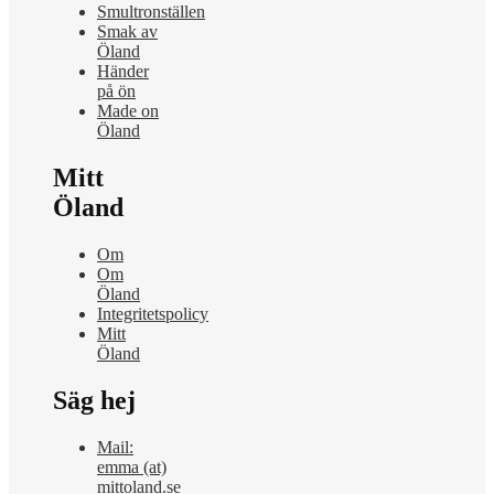
Smultronställen
Smak av
Öland
Händer
på ön
Made on
Öland
Mitt
Öland
Om
Om
Öland
Integritetspolicy
Mitt
Öland
Säg hej
Mail:
emma (at)
mittoland.se