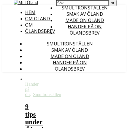
SMULTRONSTÄLLEN
HEM
SMAK AV ÖLAND
OM ÖLAND
MADE ON ÖLAND
OM
HÄNDER PÅ ÖN
ÖLANDSBREV
ÖLANDSBREV
SMULTRONSTÄLLEN
SMAK AV ÖLAND
MADE ON ÖLAND
HÄNDER PÅ ÖN
ÖLANDSBREV
Händer
på
ön
,
Smultronställen
9
tips
under