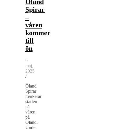
Öland
Spirar
–
våren
kommer
till
ön
9
maj,
2025
/
Öland
Spirar
markerar
starten
på
våren
på
Öland.
Under