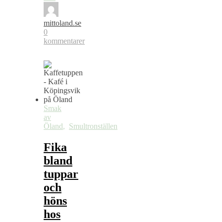
mittoland.se
0
kommentarer
Smak
av
Öland
,
Smultronställen
Fika
bland
tuppar
och
höns
hos