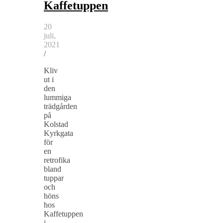
Kaffetuppen
20
juli,
2021
/
Kliv
ut i
den
lummiga
trädgården
på
Kolstad
Kyrkgata
för
en
retrofika
bland
tuppar
och
höns
hos
Kaffetuppen
i