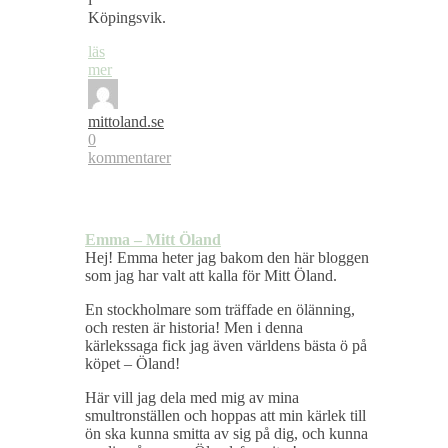
Köpingsvik.
läs
mer
mittoland.se
0
kommentarer
Emma – Mitt Öland
Hej! Emma heter jag bakom den här bloggen
som jag har valt att kalla för Mitt Öland.
En stockholmare som träffade en ölänning,
och resten är historia! Men i denna
kärlekssaga fick jag även världens bästa ö på
köpet – Öland!
Här vill jag dela med mig av mina
smultronställen och hoppas att min kärlek till
ön ska kunna smitta av sig på dig, och kunna