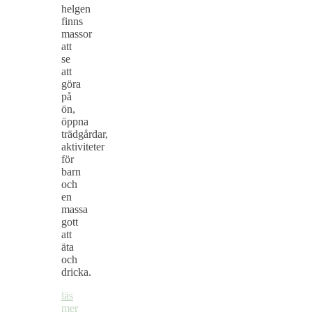
helgen
finns
massor
att
se
att
göra
på
ön,
öppna
trädgårdar,
aktiviteter
för
barn
och
en
massa
gott
att
äta
och
dricka.
läs
mer