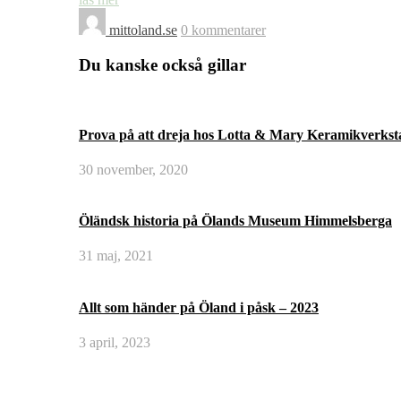
mittoland.se
0 kommentarer
Du kanske också gillar
Prova på att dreja hos Lotta & Mary Keramikverksta
30 november, 2020
Öländsk historia på Ölands Museum Himmelsberga
31 maj, 2021
Allt som händer på Öland i påsk – 2023
3 april, 2023