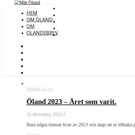
HEM
OM ÖLAND
OM
ÖLANDSBREV
Händer på ön
Öland 2023 – Året som varit.
31 december, 2023
/
Bara några timmar kvar av 2023 och dags att se tillbaka p
läs mer