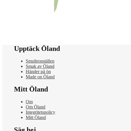
Upptäck Öland
Smultronställen
Smak av Öland
Händer på ön
Made on Öland
Mitt Öland
Om
Om Öland
Integritetspolicy
Mitt Öland
Säg hej