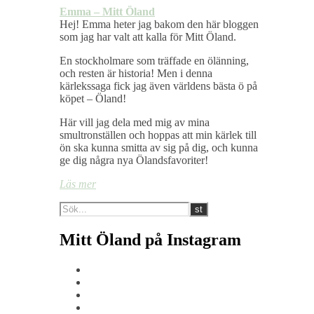
Emma – Mitt Öland
Hej! Emma heter jag bakom den här bloggen
som jag har valt att kalla för Mitt Öland.
En stockholmare som träffade en ölänning,
och resten är historia! Men i denna
kärlekssaga fick jag även världens bästa ö på
köpet – Öland!
Här vill jag dela med mig av mina
smultronställen och hoppas att min kärlek till
ön ska kunna smitta av sig på dig, och kunna
ge dig några nya Ölandsfavoriter!
Läs mer
Mitt Öland på Instagram