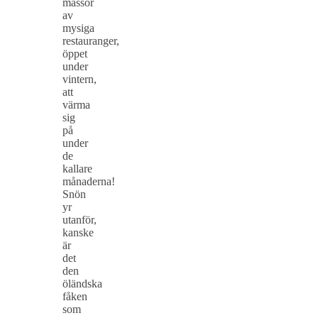
massor
av
mysiga
restauranger,
öppet
under
vintern,
att
värma
sig
på
under
de
kallare
månaderna!
Snön
yr
utanför,
kanske
är
det
den
öländska
fåken
som