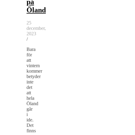
på
Öland
25
december,
2023
/
Bara
för
att
vintern
kommer
betyder
inte
det
att
hela
Öland
går
i
ide.
Det
finns