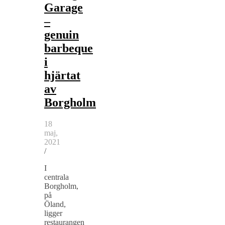
Garage
–
genuin
barbeque
i
hjärtat
av
Borgholm
18
maj,
2021
/
I
centrala
Borgholm,
på
Öland,
ligger
restaurangen