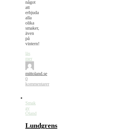
något
att
erbjuda
alla
olika
smaker,
även
på
vintern!
läs
mer
mittoland.se
0
kommentarer
Smak
av
Öland
Lundgrens