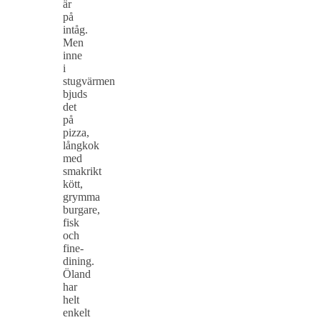
är
på
intåg.
Men
inne
i
stugvärmen
bjuds
det
på
pizza,
långkok
med
smakrikt
kött,
grymma
burgare,
fisk
och
fine-
dining.
Öland
har
helt
enkelt