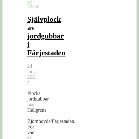
av
Öland
Självplock
av
jordgubbar
i
Färjestaden
24
juni,
2021
/
Plocka
jordgubbar
hos
Hallgrens
i
Björnhovda/Färjestaden.
För
vad
är