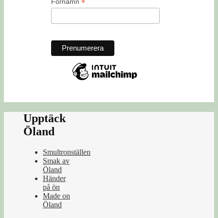
*
Förnamn
Upptäck
Öland
Smultronställen
Smak av
Öland
Händer
på ön
Made on
Öland