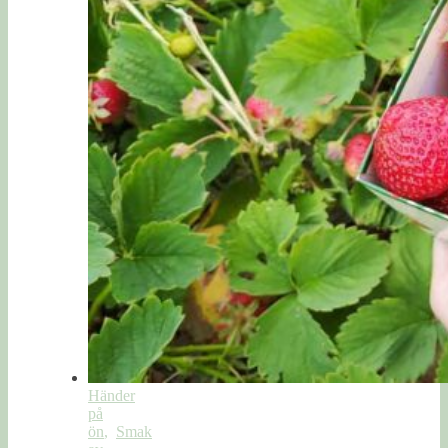
Händer
på
ön
,
Smak