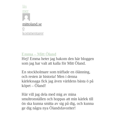
läs
mer
mittoland.se
0
kommentarer
Emma – Mitt Öland
Hej! Emma heter jag bakom den här bloggen
som jag har valt att kalla för Mitt Öland.
En stockholmare som träffade en ölänning,
och resten är historia! Men i denna
kärlekssaga fick jag även världens bästa ö på
köpet – Öland!
Här vill jag dela med mig av mina
smultronställen och hoppas att min kärlek till
ön ska kunna smitta av sig på dig, och kunna
ge dig några nya Ölandsfavoriter!