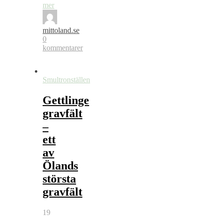
mer
mittoland.se
0
kommentarer
Smultronställen
Gettlinge
gravfält
–
ett
av
Ölands
största
gravfält
19