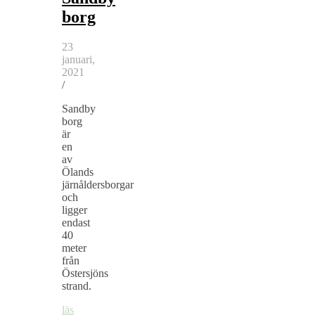
borg
23
januari,
2021
/
Sandby
borg
är
en
av
Ölands
järnåldersborgar
och
ligger
endast
40
meter
från
Östersjöns
strand.
läs