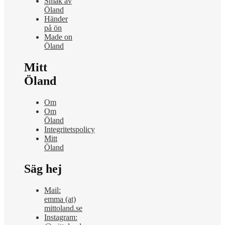
Smak av
Öland
Händer
på ön
Made on
Öland
Mitt
Öland
Om
Om
Öland
Integritetspolicy
Mitt
Öland
Säg hej
Mail:
emma (at)
mittoland.se
Instagram: