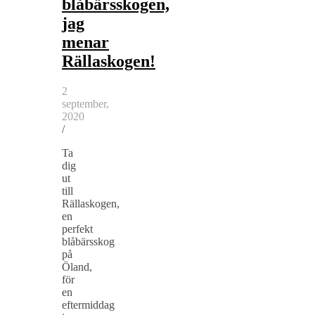
blåbärsskogen,
jag
menar
Rällaskogen!
2
september,
2020
/
Ta
dig
ut
till
Rällaskogen,
en
perfekt
blåbärsskog
på
Öland,
för
en
eftermiddag