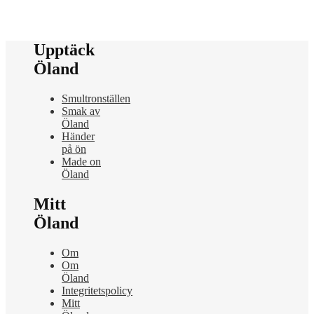
Upptäck
Öland
Smultronställen
Smak av
Öland
Händer
på ön
Made on
Öland
Mitt
Öland
Om
Om
Öland
Integritetspolicy
Mitt