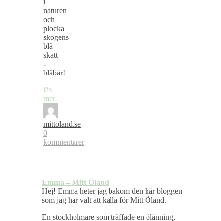
i
naturen
och
plocka
skogens
blå
skatt
-
blåbär!
läs
mer
mittoland.se
0
kommentarer
Emma – Mitt Öland
Hej! Emma heter jag bakom den här bloggen
som jag har valt att kalla för Mitt Öland.
En stockholmare som träffade en ölänning,