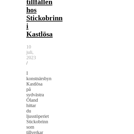
tillfällen
hos
Stickobrinn
i
Kastlösa
10
juli,
2023
/
I
konstnärsbyn
Kastlösa
på
sydvästra
Öland
hittar
du
ljusstöperiet
Stickobrinn
som
tillverkar