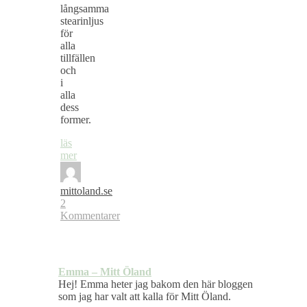
långsamma
stearinljus
för
alla
tillfällen
och
i
alla
dess
former.
läs
mer
mittoland.se
2
Kommentarer
Emma – Mitt Öland
Hej! Emma heter jag bakom den här bloggen
som jag har valt att kalla för Mitt Öland.