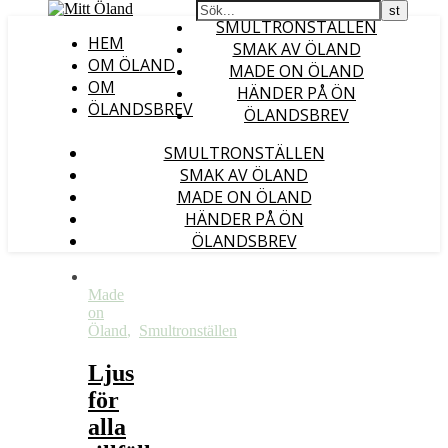
SMULTRONSTÄLLEN
HEM
SMAK AV ÖLAND
OM ÖLAND
MADE ON ÖLAND
OM
HÄNDER PÅ ÖN
ÖLANDSBREV
ÖLANDSBREV
SMULTRONSTÄLLEN
SMAK AV ÖLAND
MADE ON ÖLAND
HÄNDER PÅ ÖN
ÖLANDSBREV
Made
on
Öland
,
Smultronställen
Ljus
för
alla