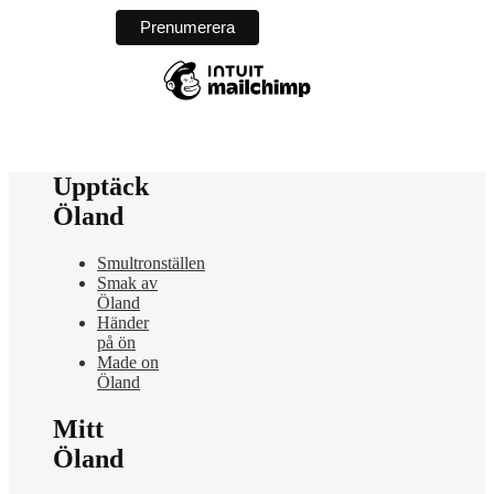
Upptäck
Öland
Smultronställen
Smak av
Öland
Händer
på ön
Made on
Öland
Mitt
Öland