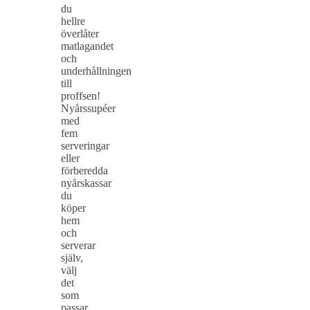
du
hellre
överlåter
matlagandet
och
underhållningen
till
proffsen!
Nyårssupéer
med
fem
serveringar
eller
förberedda
nyårskassar
du
köper
hem
och
serverar
själv,
välj
det
som
passar