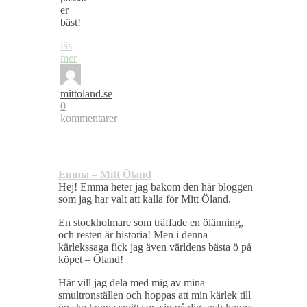
er
bäst!
läs
mer
mittoland.se
0
kommentarer
Emma – Mitt Öland
Hej! Emma heter jag bakom den här bloggen
som jag har valt att kalla för Mitt Öland.
En stockholmare som träffade en ölänning,
och resten är historia! Men i denna
kärlekssaga fick jag även världens bästa ö på
köpet – Öland!
Här vill jag dela med mig av mina
smultronställen och hoppas att min kärlek till