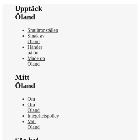
Upptäck
Öland
Smultronställen
Smak av
Öland
Händer
på ön
Made on
Öland
Mitt
Öland
Om
Om
Öland
Integritetspolicy
Mitt
Öland