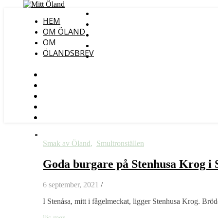
HEM
OM ÖLAND
OM
ÖLANDSBREV
Smak av Öland
,
Smultronställen
Goda burgare på Stenhusa Krog i S
6 september, 2021
/
I Stenåsa, mitt i fågelmeckat, ligger Stenhusa Krog. Brö
läs mer