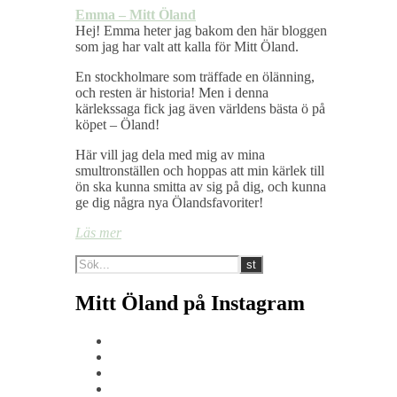
Emma – Mitt Öland
Hej! Emma heter jag bakom den här bloggen
som jag har valt att kalla för Mitt Öland.
En stockholmare som träffade en ölänning,
och resten är historia! Men i denna
kärlekssaga fick jag även världens bästa ö på
köpet – Öland!
Här vill jag dela med mig av mina
smultronställen och hoppas att min kärlek till
ön ska kunna smitta av sig på dig, och kunna
ge dig några nya Ölandsfavoriter!
Läs mer
Mitt Öland på Instagram