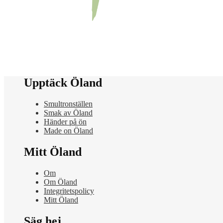
Upptäck Öland
Smultronställen
Smak av Öland
Händer på ön
Made on Öland
Mitt Öland
Om
Om Öland
Integritetspolicy
Mitt Öland
Säg hej