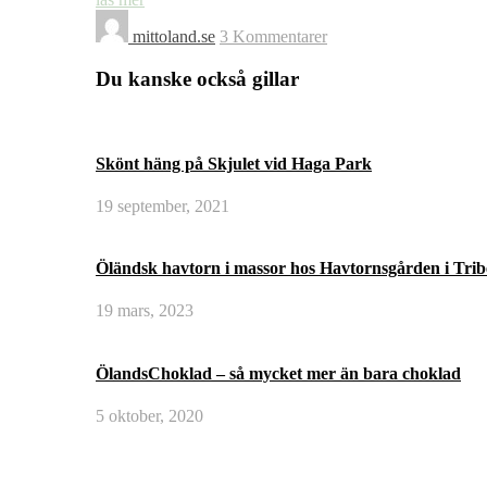
mittoland.se
3 Kommentarer
Du kanske också gillar
Skönt häng på Skjulet vid Haga Park
19 september, 2021
Öländsk havtorn i massor hos Havtornsgården i Tri
19 mars, 2023
ÖlandsChoklad – så mycket mer än bara choklad
5 oktober, 2020