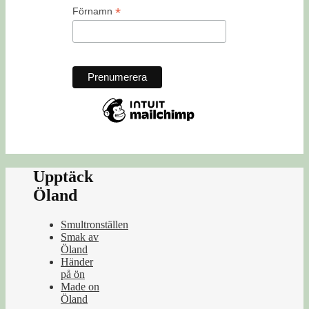
*
Förnamn
Upptäck
Öland
Smultronställen
Smak av
Öland
Händer
på ön
Made on
Öland