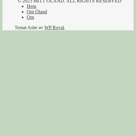
© 2023 MITT ÖLAND. ALL RIGHTS RESERVED
Hem
Om Öland
Om
Temat Ashe av
WP Royal
.