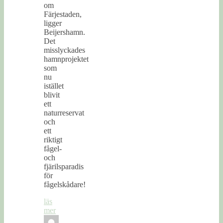
om
Färjestaden,
ligger
Beijershamn.
Det
misslyckades
hamnprojektet
som
nu
istället
blivit
ett
naturreservat
och
ett
riktigt
fågel-
och
fjärilsparadis
för
fågelskådare!
läs
mer