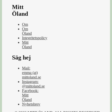
Mitt
Öland
Om
Om
Öland
Integritetspolicy
Mitt
Öland
Säg hej
Mail:
emma (at)
mittoland.se
Instagram:
@mittoland.se
Facebook:
Mitt
Öland
Nyhetsbrev