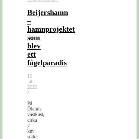
Beijershamn
–
hamnprojektet
som
blev
ett
fågelparadis
10
juli,
2020
/
På
Ölands
västkust,
cirka
7
km
söder