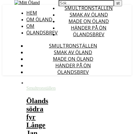
SMULTRONSTÄLLEN
HEM
SMAK AV ÖLAND
OM ÖLAND
MADE ON ÖLAND
OM
HÄNDER PÅ ÖN
ÖLANDSBREV
ÖLANDSBREV
SMULTRONSTÄLLEN
SMAK AV ÖLAND
MADE ON ÖLAND
HÄNDER PÅ ÖN
ÖLANDSBREV
Smultronställen
Ölands
södra
fyr
Långe
Jan