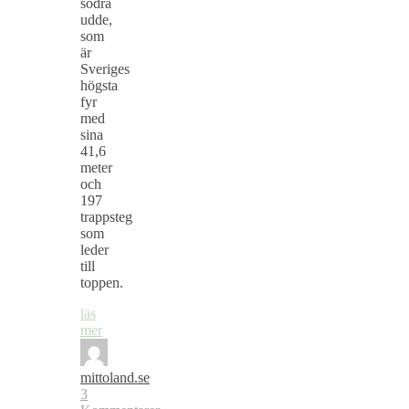
södra
udde,
som
är
Sveriges
högsta
fyr
med
sina
41,6
meter
och
197
trappsteg
som
leder
till
toppen.
läs
mer
mittoland.se
3