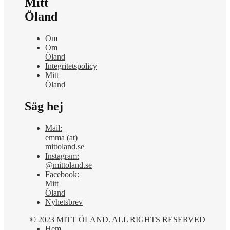
Mitt
Öland
Om
Om
Öland
Integritetspolicy
Mitt
Öland
Säg hej
Mail:
emma (at)
mittoland.se
Instagram:
@mittoland.se
Facebook:
Mitt
Öland
Nyhetsbrev
© 2023 MITT ÖLAND. ALL RIGHTS RESERVED
Hem