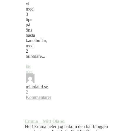
vi
med
3
tips
på
öns
bästa
kanelbullar,
med
2
bubblare...
läs
mer
mittoland.se
2
Kommentarer
Emma – Mitt Öland
Hej! Emma heter jag bakom den här bloggen