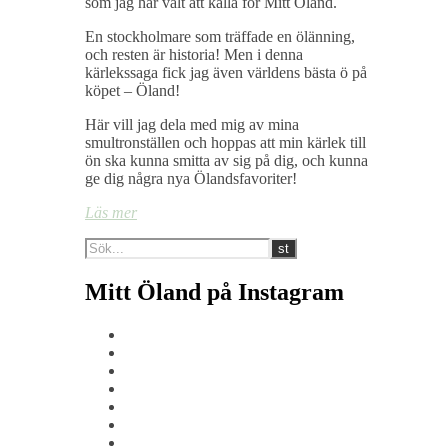
som jag har valt att kalla för Mitt Öland.
En stockholmare som träffade en ölänning,
och resten är historia! Men i denna
kärlekssaga fick jag även världens bästa ö på
köpet – Öland!
Här vill jag dela med mig av mina
smultronställen och hoppas att min kärlek till
ön ska kunna smitta av sig på dig, och kunna
ge dig några nya Ölandsfavoriter!
Läs mer
Mitt Öland på Instagram