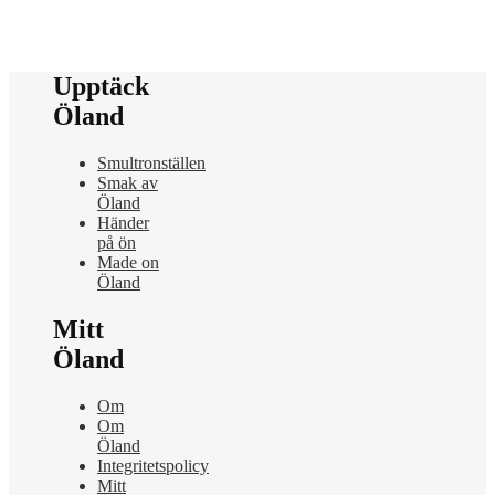
Upptäck
Öland
Smultronställen
Smak av
Öland
Händer
på ön
Made on
Öland
Mitt
Öland
Om
Om
Öland
Integritetspolicy
Mitt