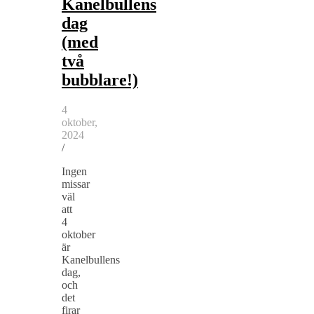
Kanelbullens
dag
(med
två
bubblare!)
4
oktober,
2024
/
Ingen
missar
väl
att
4
oktober
är
Kanelbullens
dag,
och
det
firar