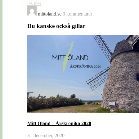
läs mer
mittoland.se
0 kommentarer
Du kanske också gillar
Mitt Öland – Årskrönika 2020
31 december, 2020