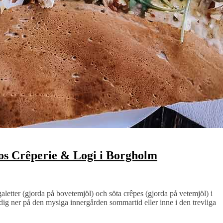
hos Crêperie & Logi i Borgholm
letter (gjorda på bovetemjöl) och söta crêpes (gjorda på vetemjöl) i
ig ner på den mysiga innergården sommartid eller inne i den trevliga