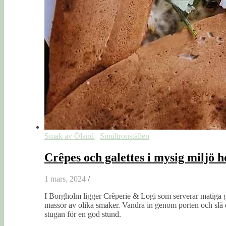
Smak av Öland
,
Smultronställen
Crêpes och galettes i mysig miljö 
1 mars, 2024
/
I Borgholm ligger Crêperie & Logi som serverar matiga ga
massor av olika smaker. Vandra in genom porten och slå d
stugan för en god stund.