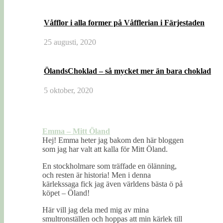
Våfflor i alla former på Våfflerian i Färjestaden
25 augusti, 2020
ÖlandsChoklad – så mycket mer än bara choklad
5 oktober, 2020
Emma – Mitt Öland
Hej! Emma heter jag bakom den här bloggen
som jag har valt att kalla för Mitt Öland.
En stockholmare som träffade en ölänning,
och resten är historia! Men i denna
kärlekssaga fick jag även världens bästa ö på
köpet – Öland!
Här vill jag dela med mig av mina
smultronställen och hoppas att min kärlek till