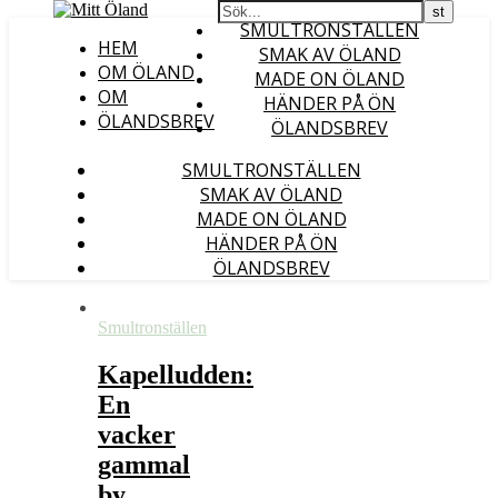
SMULTRONSTÄLLEN
HEM
SMAK AV ÖLAND
OM ÖLAND
MADE ON ÖLAND
OM
HÄNDER PÅ ÖN
ÖLANDSBREV
ÖLANDSBREV
SMULTRONSTÄLLEN
SMAK AV ÖLAND
MADE ON ÖLAND
HÄNDER PÅ ÖN
ÖLANDSBREV
Smultronställen
Kapelludden:
En
vacker
gammal
by