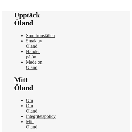
Upptäck
Öland
Smultronställen
Smak av
Öland
Händer
på ön
Made on
Öland
Mitt
Öland
Om
Om
Öland
Integritetspolicy
Mitt
Öland