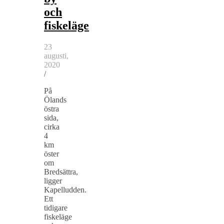
och
fiskeläge
23
augusti,
2020
/
På
Ölands
östra
sida,
cirka
4
km
öster
om
Bredsättra,
ligger
Kapelludden.
Ett
tidigare
fiskeläge