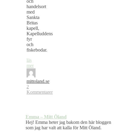
och
handelsort
med
Sankta
Britas
kapell,
Kapelluddens
fyr
och
fiskebodar.
läs
mer
mittoland.se
2
Kommentarer
Emma – Mitt Öland
Hej! Emma heter jag bakom den här bloggen
som jag har valt att kalla för Mitt Öland.