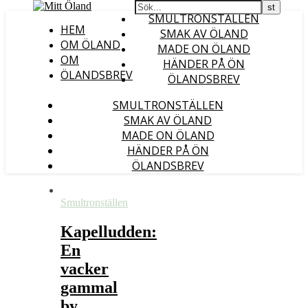
SMULTRONSTÄLLEN
HEM
SMAK AV ÖLAND
OM ÖLAND
MADE ON ÖLAND
OM
HÄNDER PÅ ÖN
ÖLANDSBREV
ÖLANDSBREV
SMULTRONSTÄLLEN
SMAK AV ÖLAND
MADE ON ÖLAND
HÄNDER PÅ ÖN
ÖLANDSBREV
Smultronställen
Kapelludden:
En
vacker
gammal
by