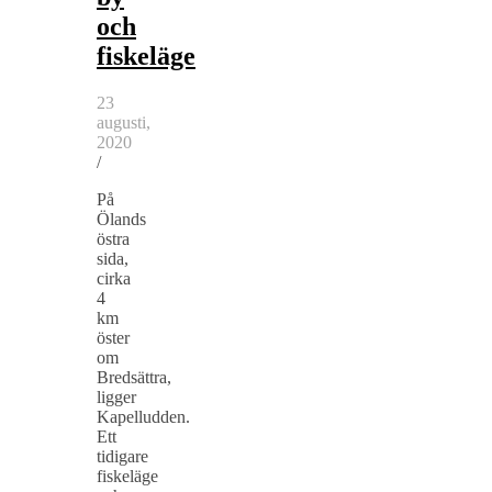
och
fiskeläge
23
augusti,
2020
/
På
Ölands
östra
sida,
cirka
4
km
öster
om
Bredsättra,
ligger
Kapelludden.
Ett
tidigare
fiskeläge