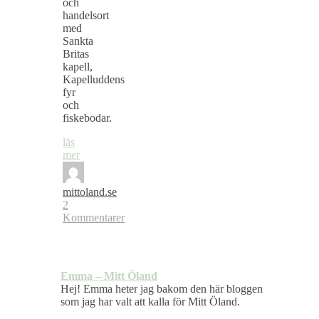
och
handelsort
med
Sankta
Britas
kapell,
Kapelluddens
fyr
och
fiskebodar.
läs
mer
mittoland.se
2
Kommentarer
Emma – Mitt Öland
Hej! Emma heter jag bakom den här bloggen
som jag har valt att kalla för Mitt Öland.