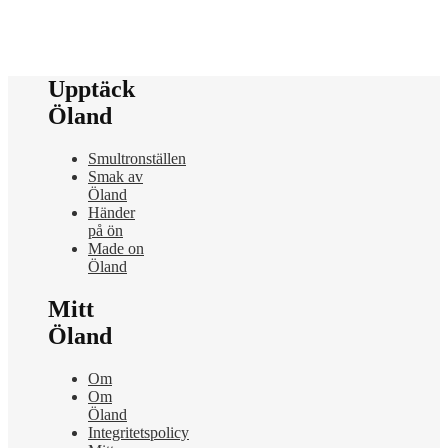
Upptäck
Öland
Smultronställen
Smak av
Öland
Händer
på ön
Made on
Öland
Mitt
Öland
Om
Om
Öland
Integritetspolicy