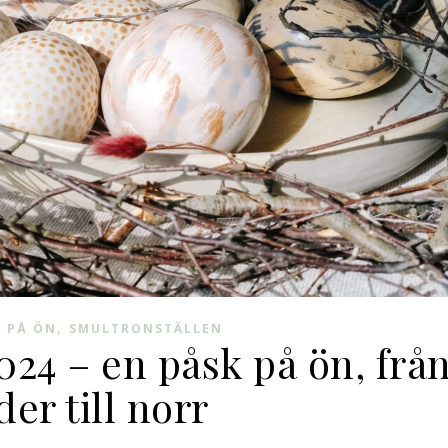
,
 PÅ ÖN
SMULTRONSTÄLLEN
24 – en påsk på ön, frå
der till norr