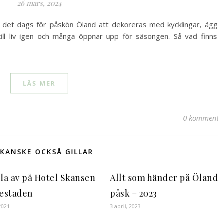
26 mars, 2024
r det dags för påskön Öland att dekoreras med kycklingar, ägg
 till liv igen och många öppnar upp för säsongen. Så vad finns
LÄS MER
0 komment
KANSKE OCKSÅ GILLAR
la av på Hotel Skansen
Allt som händer på Öland
jestaden
påsk – 2023
2021
3 april, 2023