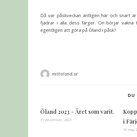
Då var påskveckan äntligen här och snart ä
fjädrar i alla dess färger. Ön börjar vakna
egentligen att göra på Öland i påsk?
mittoland.se
DU 
Öland 2023 – Året som varit.
Kopp
31 december, 2023
i Fär
10 maj, 