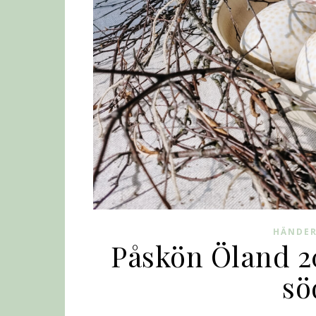
HÄNDER
Påskön Öland 20
sö