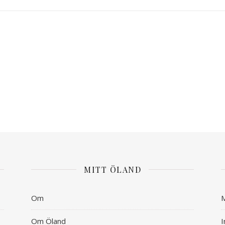
MITT ÖLAND
Om
M
Om Öland
I