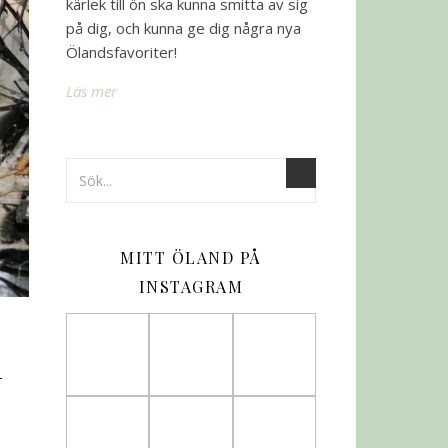
kärlek till ön ska kunna smitta av sig
på dig, och kunna ge dig några nya
Ölandsfavoriter!
Läs mer
MITT ÖLAND PÅ
INSTAGRAM
n