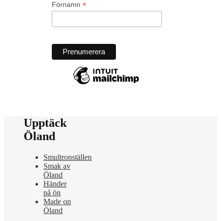
*
Förnamn
Upptäck
Öland
Smultronställen
Smak av
Öland
Händer
på ön
Made on
Öland