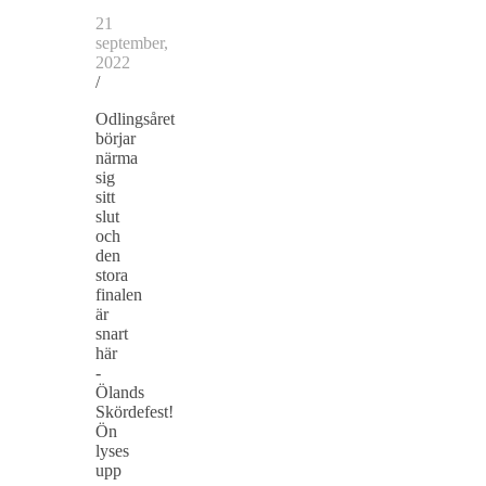
21
september,
2022
/
Odlingsåret
börjar
närma
sig
sitt
slut
och
den
stora
finalen
är
snart
här
-
Ölands
Skördefest!
Ön
lyses
upp