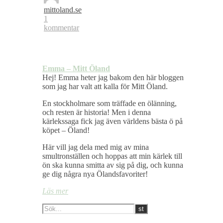
mittoland.se
1
kommentar
Emma – Mitt Öland
Hej! Emma heter jag bakom den här bloggen
som jag har valt att kalla för Mitt Öland.
En stockholmare som träffade en ölänning,
och resten är historia! Men i denna
kärlekssaga fick jag även världens bästa ö på
köpet – Öland!
Här vill jag dela med mig av mina
smultronställen och hoppas att min kärlek till
ön ska kunna smitta av sig på dig, och kunna
ge dig några nya Ölandsfavoriter!
Läs mer