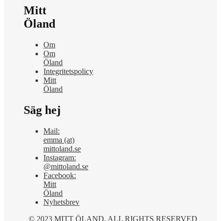
Mitt
Öland
Om
Om
Öland
Integritetspolicy
Mitt
Öland
Säg hej
Mail:
emma (at)
mittoland.se
Instagram:
@mittoland.se
Facebook:
Mitt
Öland
Nyhetsbrev
© 2023 MITT ÖLAND. ALL RIGHTS RESERVED