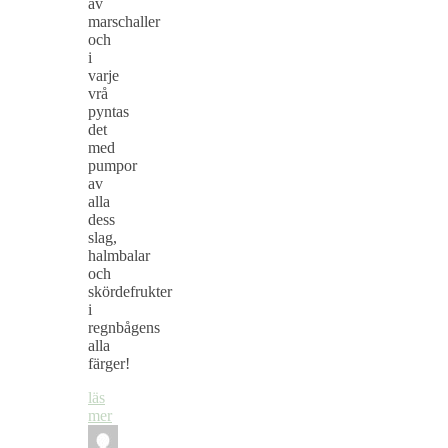
av
marschaller
och
i
varje
vrå
pyntas
det
med
pumpor
av
alla
dess
slag,
halmbalar
och
skördefrukter
i
regnbågens
alla
färger!
läs
mer