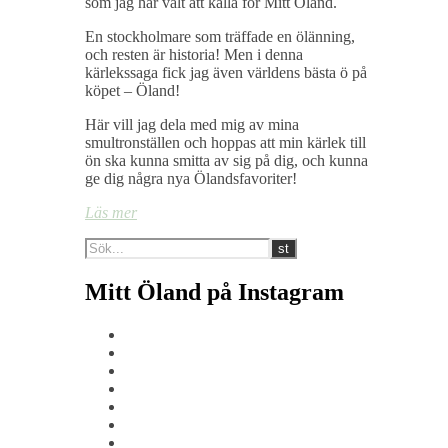
som jag har valt att kalla för Mitt Öland.
En stockholmare som träffade en ölänning,
och resten är historia! Men i denna
kärlekssaga fick jag även världens bästa ö på
köpet – Öland!
Här vill jag dela med mig av mina
smultronställen och hoppas att min kärlek till
ön ska kunna smitta av sig på dig, och kunna
ge dig några nya Ölandsfavoriter!
Läs mer
Mitt Öland på Instagram