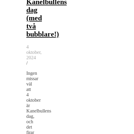
Kanelbullens
dag
(med
två
bubblare!)
4
oktober,
2024
/
Ingen
missar
väl
att
4
oktober
är
Kanelbullens
dag,
och
det
firar