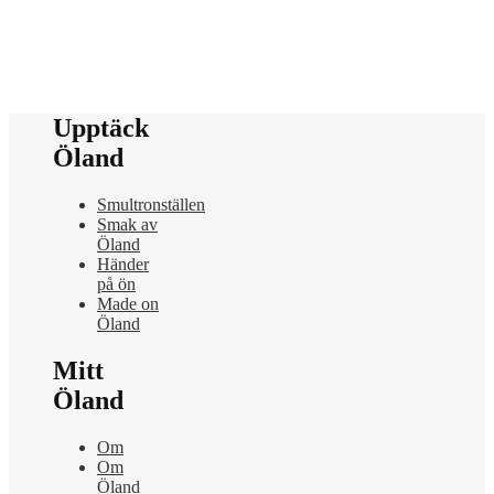
Upptäck
Öland
Smultronställen
Smak av
Öland
Händer
på ön
Made on
Öland
Mitt
Öland
Om
Om
Öland