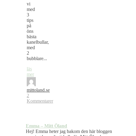
vi
med
3
tips
på
öns
bästa
kanelbullar,
med
2
bubblare...
läs
mer
mittoland.se
2
Kommentarer
Emma – Mitt Öland
Hej! Emma heter jag bakom den här bloggen