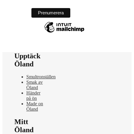
Upptäck
Öland
Smultronställen
Smak av
Öland
Händer
på ön
Made on
Öland
Mitt
Öland