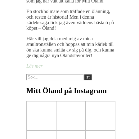
som jag har valt att kalla för Mitt Öland.
En stockholmare som träffade en ölänning,
och resten är historia! Men i denna
kärlekssaga fick jag även världens bästa ö på
köpet – Öland!
Här vill jag dela med mig av mina
smultronställen och hoppas att min kärlek till
ön ska kunna smitta av sig på dig, och kunna
ge dig några nya Ölandsfavoriter!
Läs mer
Mitt Öland på Instagram