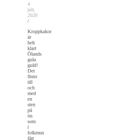
4
juli,
2020
/
Kroppkakor
är
helt
klart
Ölands
gula
guld!
Det
finns
till
och
med
en
sten
på
ön
som
i
folkmun
fått