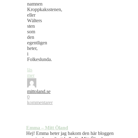
namnen
Kroppkaksstenen,
eller
Wälters
sten
som
den
egentligen
heter,
i
Folkeslunda.
läs
mer
mittoland.se
0
kommentarer
Emma – Mitt Öland
Hej! Emma heter jag bakom den här bloggen