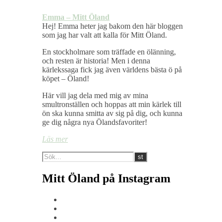
Emma – Mitt Öland
Hej! Emma heter jag bakom den här bloggen
som jag har valt att kalla för Mitt Öland.
En stockholmare som träffade en ölänning,
och resten är historia! Men i denna
kärlekssaga fick jag även världens bästa ö på
köpet – Öland!
Här vill jag dela med mig av mina
smultronställen och hoppas att min kärlek till
ön ska kunna smitta av sig på dig, och kunna
ge dig några nya Ölandsfavoriter!
Läs mer
Mitt Öland på Instagram