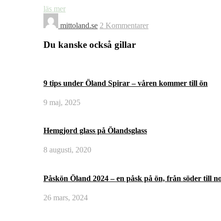
läs mer
mittoland.se
2 Kommentarer
Du kanske också gillar
9 tips under Öland Spirar – våren kommer till ön
9 maj, 2025
Hemgjord glass på Ölandsglass
8 augusti, 2020
Påskön Öland 2024 – en påsk på ön, från söder till n
26 mars, 2024