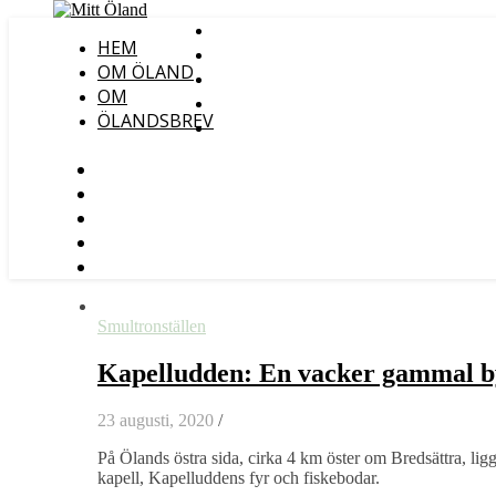
HEM
OM ÖLAND
OM
ÖLANDSBREV
Smultronställen
Kapelludden: En vacker gammal by
23 augusti, 2020
/
På Ölands östra sida, cirka 4 km öster om Bredsättra, lig
kapell, Kapelluddens fyr och fiskebodar.