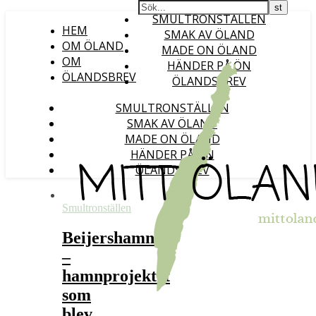
SMULTRONSTÄLLEN
HEM
SMAK AV ÖLAND
OM ÖLAND
MADE ON ÖLAND
OM
HÄNDER PÅ ÖN
ÖLANDSBREV
ÖLANDSBREV
SMULTRONSTÄLLEN
SMAK AV ÖLAND
MADE ON ÖLAND
HÄNDER PÅ ÖN
ÖLANDSBREV
Smultronställen
Beijershamn
–
hamnprojektet
som
blev