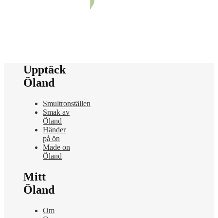
Upptäck
Öland
Smultronställen
Smak av
Öland
Händer
på ön
Made on
Öland
Mitt
Öland
Om