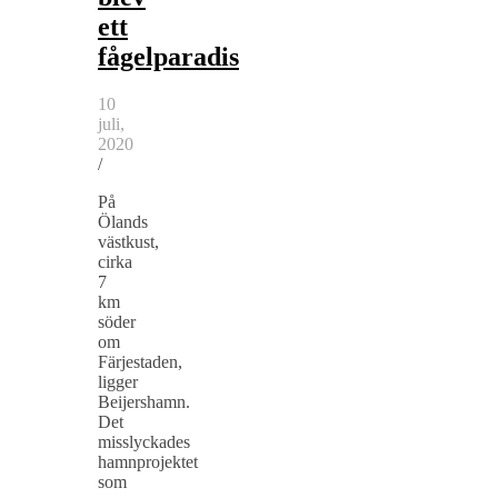
ett
fågelparadis
10
juli,
2020
/
På
Ölands
västkust,
cirka
7
km
söder
om
Färjestaden,
ligger
Beijershamn.
Det
misslyckades
hamnprojektet
som