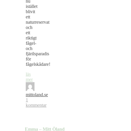
nu
istället
blivit
ett
naturreservat
och
ett
riktigt
fågel-
och
fjärilsparadis
för
fågelskådare!
läs
mer
mittoland.se
1
kommentar
Emma – Mitt Öland