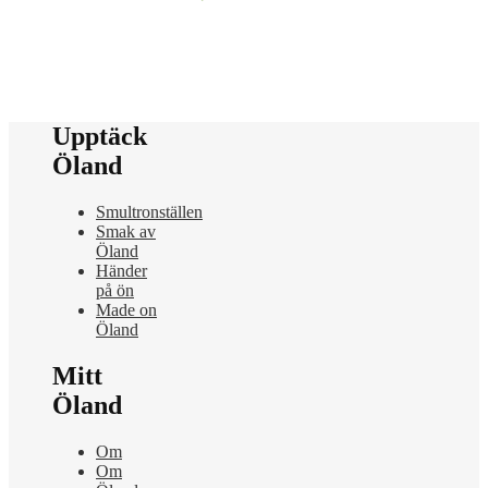
Upptäck
Öland
Smultronställen
Smak av
Öland
Händer
på ön
Made on
Öland
Mitt
Öland
Om
Om