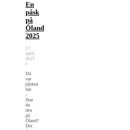
En
påsk
på
Öland
2025
17
april,
2025
/
Då
var
påsken
här
-
firar
du
den
på
Öland?
Det