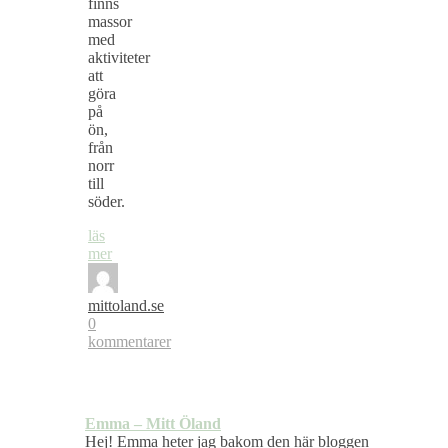
finns
massor
med
aktiviteter
att
göra
på
ön,
från
norr
till
söder.
läs
mer
mittoland.se
0
kommentarer
Emma – Mitt Öland
Hej! Emma heter jag bakom den här bloggen