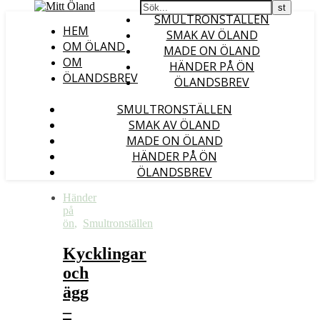
SMULTRONSTÄLLEN
HEM
SMAK AV ÖLAND
OM ÖLAND
MADE ON ÖLAND
OM
HÄNDER PÅ ÖN
ÖLANDSBREV
ÖLANDSBREV
SMULTRONSTÄLLEN
SMAK AV ÖLAND
MADE ON ÖLAND
HÄNDER PÅ ÖN
ÖLANDSBREV
Händer
på
ön
,
Smultronställen
Kycklingar
och
ägg
–